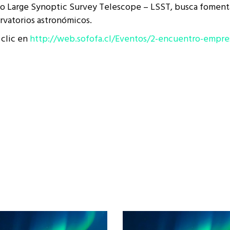
cto Large Synoptic Survey Telescope – LSST, busca fomenta
resentantes Técnicos
rvatorios astronómicos.
o integrarse a REUNA
 clic en
http://web.sofofa.cl/Eventos/2-encuentro-empres