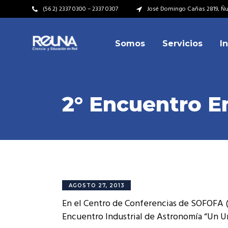
(56 2) 2337 0300 – 2337 0307
José Domingo Cañas 2819, Ñuñ
Somos
Servicios
I
Video Institucional
Mi
Plan Estratégico
Acu
Misión – Visión
Dir
2° Encuentro E
Valores
Equ
Video Institucional
Mi
Historia
Rep
Plan Estratégico
Acu
Ins
Kit de Identidad
Misión – Visión
Dir
Rep
Cumplimiento Legal
Valores
Equ
AGOSTO 27, 2013
Cóm
En el Centro de Conferencias de SOFOFA (A
Historia
Rep
Encuentro Industrial de Astronomía “Un Un
Ins
Kit de Identidad