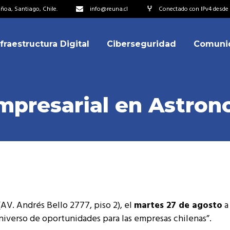
oa, Santiago, Chile.
info@reuna.cl
Conectado con IPv4 desde 
nfraestructura Digital
Ciberseguridad
Comuni
embros
erdos de Colaboración
ectorio
mpresarial en Astron
ipo
embros
resentantes
erdos de Colaboración
titucionales
ectorio
resentantes Técnicos
ipo
o integrarse a REUNA
V. Andrés Bello 2777, piso 2), el
martes 27 de agosto
a 
resentantes
iverso de oportunidades para las empresas chilenas”.
titucionales