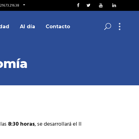
216.73.216.38
dad
Al día
Contacto
omía
las
8:30 horas
, se desarrollará el II