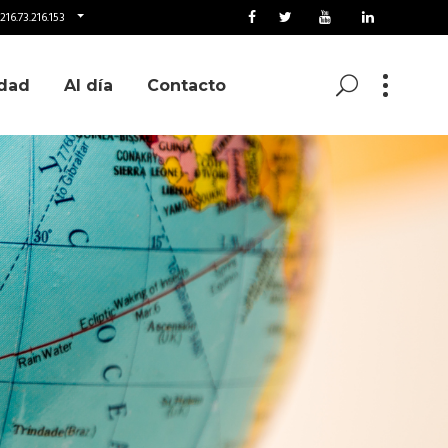
16.73.216.153
dad
Al día
Contacto