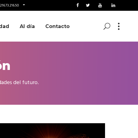
216.73.216.50
dad
Al día
Contacto
ón
dades del futuro.