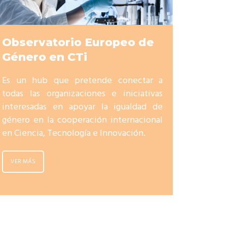
Observatorio Europeo de
Género en CTi
Es un hub que pretende conectar a
todas las organizaciones e iniciativas
interesadas en apoyar la igualdad de
género en la cooperación internacional
en Ciencia, Tecnología e Innovación.
VER MÁS