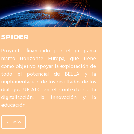
SPIDER
Proyecto financiado por el programa
marco Horizonte Europa, que tiene
como objetivo apoyar la explotación de
todo el potencial de BELLA y la
implementación de los resultados de los
diálogos UE-ALC en el contexto de la
digitalización, la innovación y la
educación.
VER MÁS