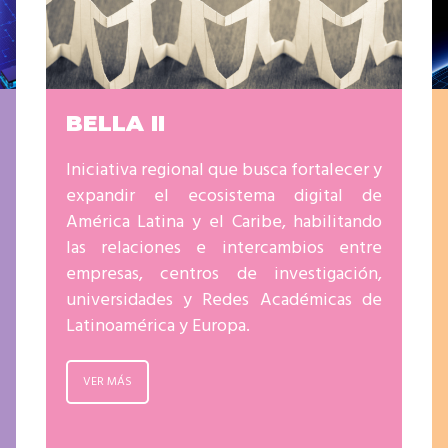
resentantes Técnicos
o integrarse a REUNA
BELLA II
Iniciativa regional que busca fortalecer y
expandir el ecosistema digital de
América Latina y el Caribe, habilitando
las relaciones e intercambios entre
empresas, centros de investigación,
universidades y Redes Académicas de
Latinoamérica y Europa.
VER MÁS