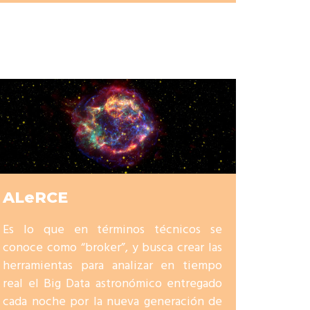
ALeRCE
Es lo que en términos técnicos se
conoce como “broker”, y busca crear las
herramientas para analizar en tiempo
real el Big Data astronómico entregado
cada noche por la nueva generación de