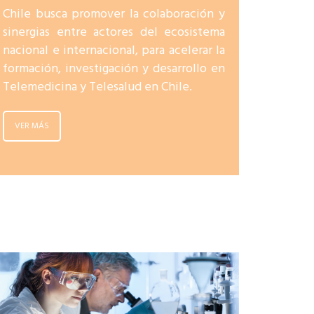
Chile busca promover la colaboración y
sinergias entre actores del ecosistema
nacional e internacional, para acelerar la
formación, investigación y desarrollo en
Telemedicina y Telesalud en Chile.
VER MÁS