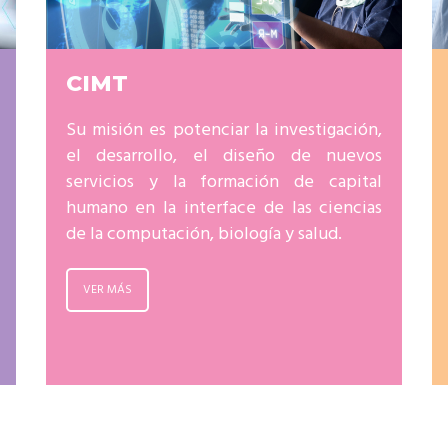
CIMT
Su misión es potenciar la investigación,
el desarrollo, el diseño de nuevos
servicios y la formación de capital
humano en la interface de las ciencias
de la computación, biología y salud.
VER MÁS