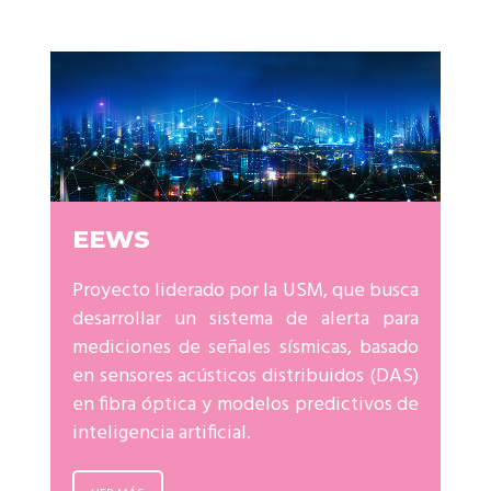
EEWS
Proyecto liderado por la USM, que busca
desarrollar un sistema de alerta para
mediciones de señales sísmicas, basado
en sensores acústicos distribuidos (DAS)
en fibra óptica y modelos predictivos de
inteligencia artificial.