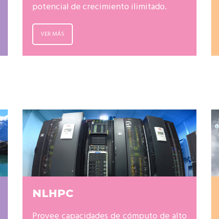
potencial de crecimiento ilimitado.
VER MÁS
NLHPC
Provee capacidades de cómputo de alto