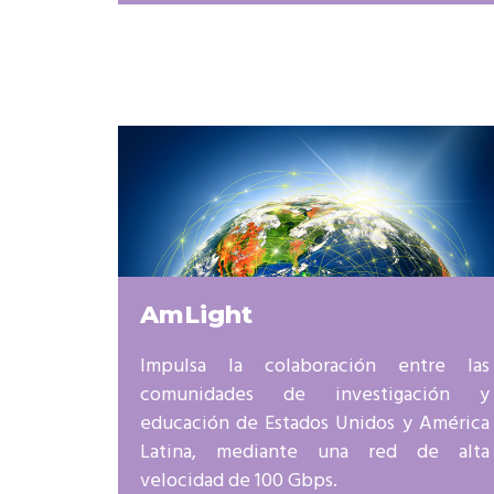
AmLight
Impulsa la colaboración entre las
comunidades de investigación y
educación de Estados Unidos y América
Latina, mediante una red de alta
velocidad de 100 Gbps.