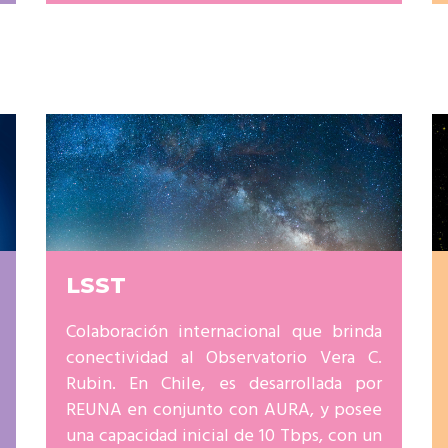
LSST
Colaboración internacional que brinda
conectividad al Observatorio Vera C.
Rubin. En Chile, es desarrollada por
REUNA en conjunto con AURA, y posee
una capacidad inicial de 10 Tbps, con un