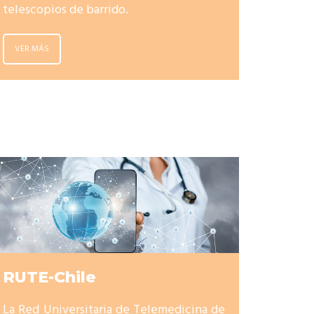
telescopios de barrido.
VER MÁS
RUTE-Chile
La Red Universitaria de Telemedicina de