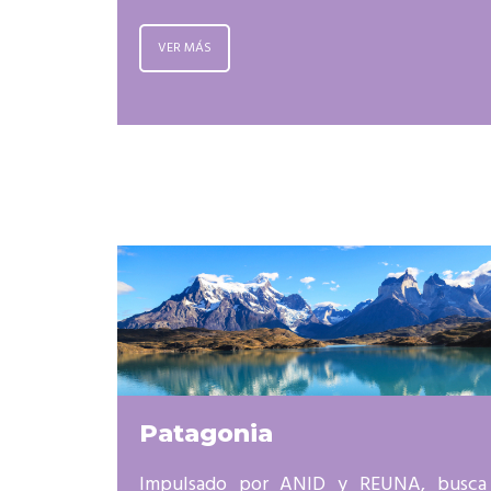
VER MÁS
Patagonia
Impulsado por ANID y REUNA, busca