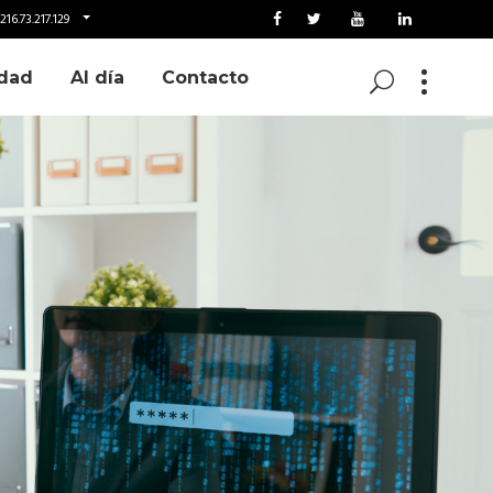
16.73.217.129
dad
Al día
Contacto