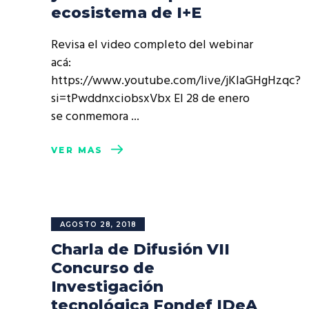
ecosistema de I+E
Revisa el video completo del webinar
acá:
https://www.youtube.com/live/jKlaGHgHzqc?
si=tPwddnxciobsxVbx El 28 de enero
se conmemora
VER MÁS
AGOSTO 28, 2018
Charla de Difusión VII
Concurso de
Investigación
tecnológica Fondef IDeA