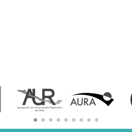
resentantes Técnicos
o integrarse a REUNA