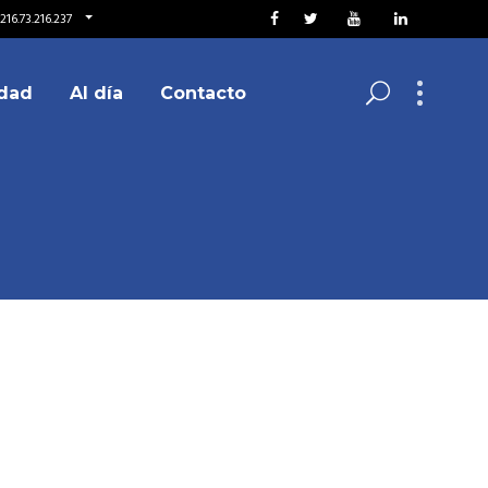
216.73.216.237
dad
Al día
Contacto