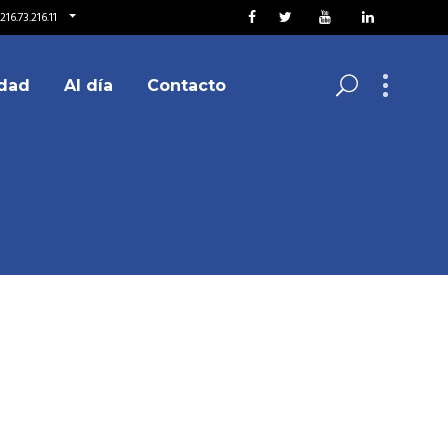
16.73.216.11
dad
Al día
Contacto