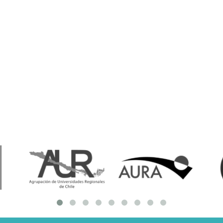
resentantes Técnicos
o integrarse a REUNA