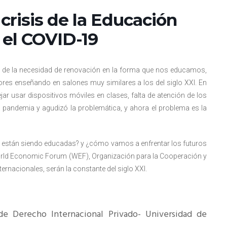
resentantes Técnicos
risis de la Educación
o integrarse a REUNA
 el COVID-19
 de la necesidad de renovación en la forma que nos educamos,
ores enseñando en salones muy similares a los del siglo XXI. En
ar usar dispositivos móviles en clases, falta de atención de los
 la pandemia y agudizó la problemática, y ahora el problema es la
están siendo educadas? y ¿cómo vamos a enfrentar los futuros
World Economic Forum (WEF), Organización para la Cooperación y
rnacionales, serán la constante del siglo XXI.
de Derecho Internacional Privado- Universidad de