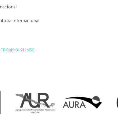
rnacional
ultora Internacional
qG1TRY6tkYOU911M5Q