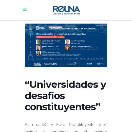
“Universidades y
desafíos
constituyentes”
AlumniUdeC y Foro Constituyente UdeC
invitan a participar en el webinar