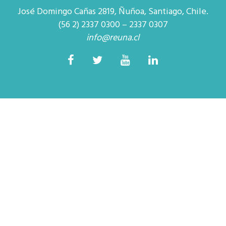
resentantes Técnicos
José Domingo Cañas 2819, Ñuñoa, Santiago, Chile.
(56 2) 2337 0300 – 2337 0307
o integrarse a REUNA
info@reuna.cl