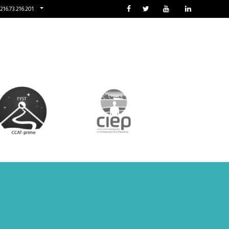
216.73.216.201
dad
Al día
Contacto