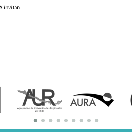
resentantes Técnicos
A invitan
o integrarse a REUNA