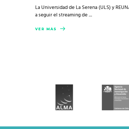
Rep
La Universidad de La Serena (ULS) y REUN
Cumplimiento Legal
a seguir el streaming de
Cóm
VER MÁS