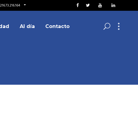
16.73.216.164
dad
Al día
Contacto