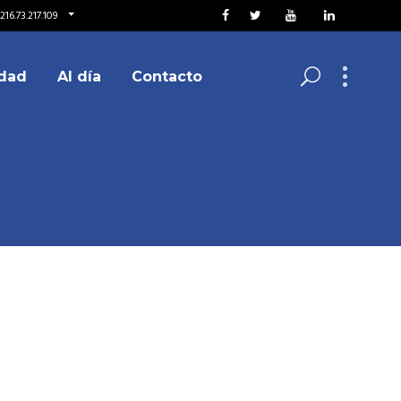
16.73.217.109
dad
Al día
Contacto