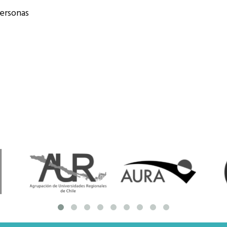
resentantes Técnicos
personas
o integrarse a REUNA