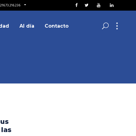
216.73.216.236
dad
Al día
Contacto
cus
 las