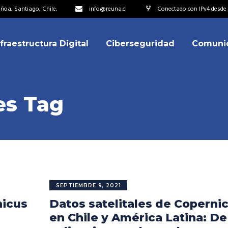
oa, Santiago, Chile.
info@reuna.cl
Conectado con IPv4 desde 
nfraestructura Digital
Ciberseguridad
Comuni
embros
erdos de Colaboración
ectorio
es Tag
ipo
embros
resentantes
erdos de Colaboración
titucionales
ectorio
resentantes Técnicos
ipo
SEPTIEMBRE 9, 2021
o integrarse a REUNA
nicus
Datos satelitales de Coperni
resentantes
titucionales
en Chile y América Latina: De