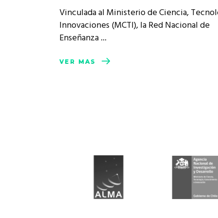
Rep
Vinculada al Ministerio de Ciencia, Tecnol
Cumplimiento Legal
Innovaciones (MCTI), la Red Nacional de
Cóm
Enseñanza
VER MÁS