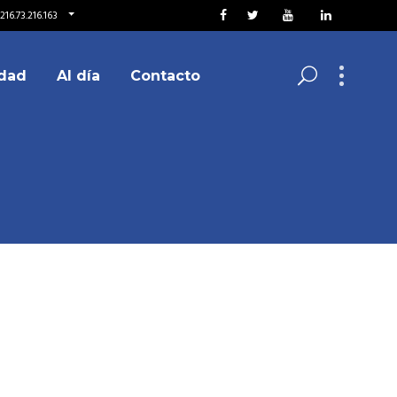
16.73.216.163
dad
Al día
Contacto