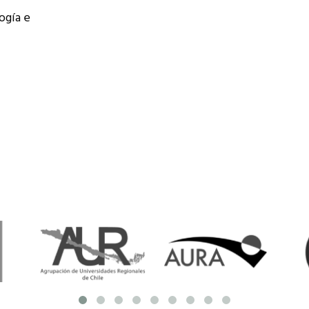
resentantes Técnicos
ogía e
o integrarse a REUNA