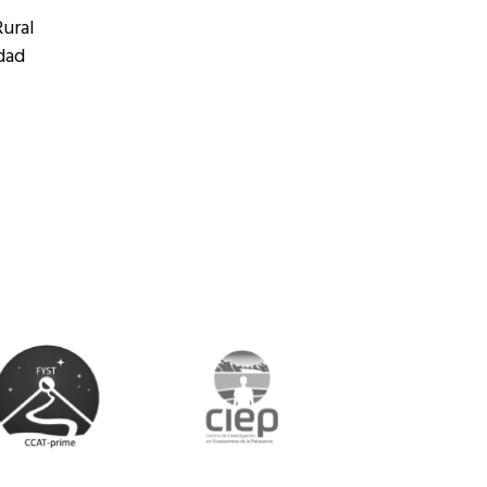
ural
idad