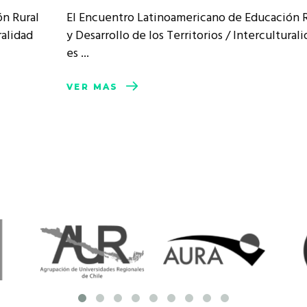
resentantes Técnicos
n Rural
El Encuentro Latinoamericano de Educación R
ralidad
y Desarrollo de los Territorios / Intercultural
o integrarse a REUNA
es
VER MÁS