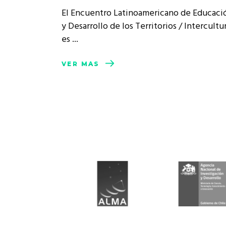
Rep
El Encuentro Latinoamericano de Educació
Cumplimiento Legal
y Desarrollo de los Territorios / Intercultu
Cóm
es
VER MÁS