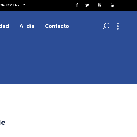
16.73.217.143
dad
Al día
Contacto
de