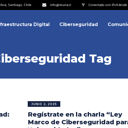
oa, Santiago, Chile.
info@reuna.cl
Conectado con IPv4 desde 2
nfraestructura Digital
Ciberseguridad
Comuni
embros
erdos de Colaboración
ectorio
iberseguridad Tag
ipo
embros
resentantes
erdos de Colaboración
titucionales
ectorio
resentantes Técnicos
ipo
JUNIO 2, 2025
o integrarse a REUNA
ad:
Regístrate en la charla “Ley
resentantes
titucionales
Marco de Ciberseguridad par