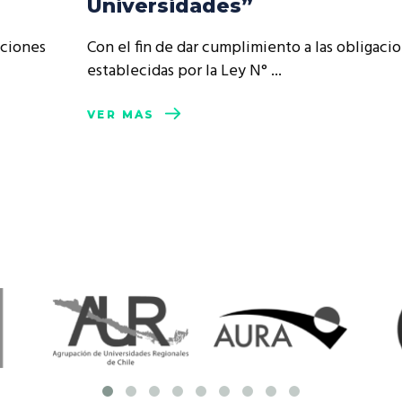
Universidades”
resentantes Técnicos
aciones
Con el fin de dar cumplimiento a las obligaci
o integrarse a REUNA
establecidas por la Ley N°
VER MÁS