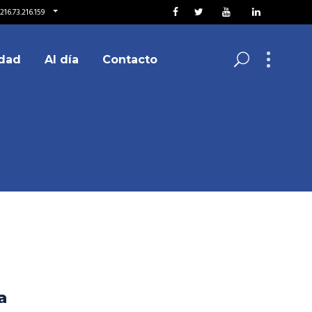
16.73.216.159
dad
Al día
Contacto
a