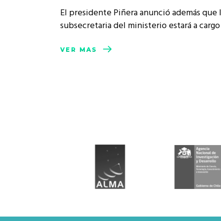
Rep
El presidente Piñera anunció además que 
Cumplimiento Legal
subsecretaria del ministerio estará a carg
Cóm
VER MÁS