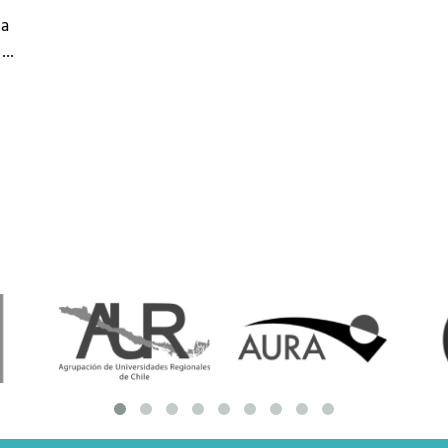
resentantes Técnicos
la
o
o integrarse a REUNA