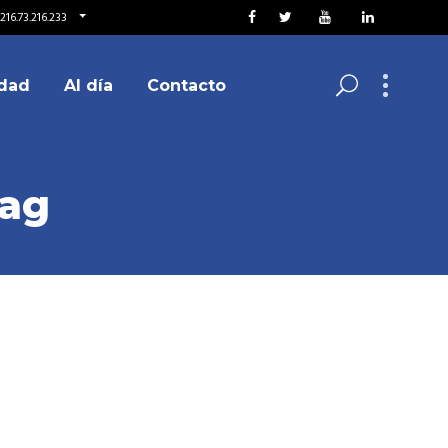
216.73.216.233
dad
Al día
Contacto
Tag