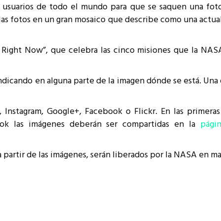
a usuarios de todo el mundo para que se saquen una foto
resentantes Técnicos
as fotos en un gran mosaico que describe como una actual
o integrarse a REUNA
 Right Now”, que celebra las cinco misiones que la NASA
indicando en alguna parte de la imagen dónde se está. Una
 Instagram, Google+, Facebook o Flickr. En las primera
ook las imágenes deberán ser compartidas en la
pági
 a partir de las imágenes, serán liberados por la NASA en m