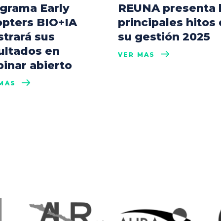
grama Early
REUNA presenta 
pters BIO+IA
principales hitos
trará sus
su gestión 2025
ultados en
VER MÁS
inar abierto
MÁS