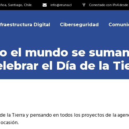
oa, Santiago, Chile.
info@reuna.cl
Conectado con IPv4 desde 2
nfraestructura Digital
Ciberseguridad
Comuni
embros
erdos de Colaboración
o el mundo se suman
ectorio
lebrar el Día de la Ti
ipo
embros
resentantes
erdos de Colaboración
titucionales
ectorio
resentantes Técnicos
ipo
o integrarse a REUNA
de la Tierra y pensando en todos los proyectos de la agen
resentantes
ocasión.
titucionales