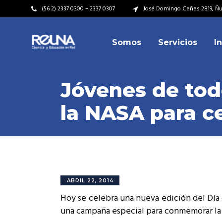
(56 2) 2337 0300 – 2337 0307
José Domingo Cañas 2819, Ñuñ
Somos
Servicios
I
Video Institucional
Mi
Plan Estratégico
Acu
Jóvenes de tod
Misión – Visión
Dir
la NASA para ce
Valores
Equ
Video Institucional
Mi
Historia
Rep
Plan Estratégico
Acu
Ins
Kit de Identidad
Misión – Visión
Dir
Rep
Cumplimiento Legal
Valores
Equ
ABRIL 22, 2014
Cóm
Hoy se celebra una nueva edición del Día 
Historia
Rep
una campaña especial para conmemorar la 
Ins
Kit de Identidad