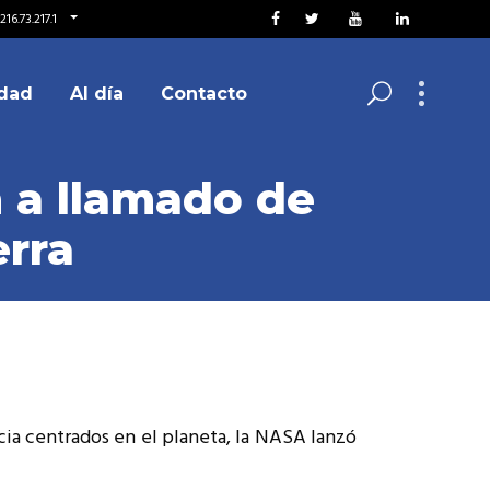
16.73.217.1
dad
Al día
Contacto
 a llamado de
erra
cia centrados en el planeta, la NASA lanzó