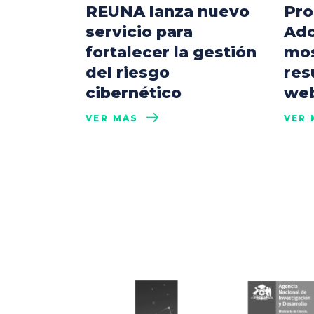
REUNA lanza nuevo
Pro
servicio para
Ado
fortalecer la gestión
mos
del riesgo
res
cibernético
web
VER MÁS
VER 