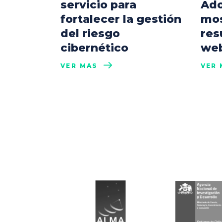
servicio para
Ado
fortalecer la gestión
mos
del riesgo
res
cibernético
web
VER MÁS
VER 