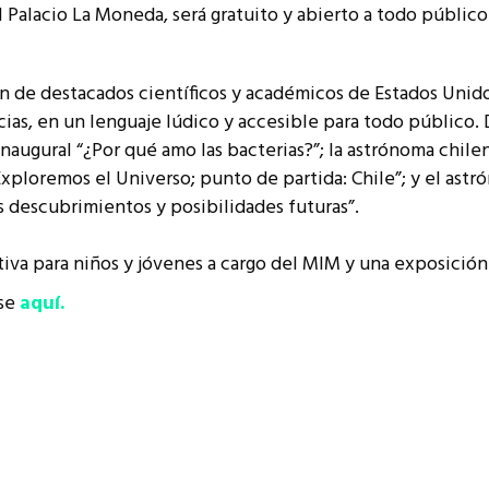
l Palacio La Moneda, será gratuito y abierto a todo público
resentantes Técnicos
o integrarse a REUNA
n de destacados científicos y académicos de Estados Unidos,
ias, en un lenguaje lúdico y accesible para todo público. 
Inaugural “¿Por qué amo las bacterias?”; la
astrónoma chilen
Exploremos el Universo; punto de partida: Chile”; y el
astr
s descubrimientos y posibilidades futuras”.
iva para niños y jóvenes a cargo del MIM y una exposición
ese
aquí.