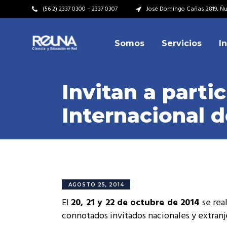
(56 2) 2337 0300 – 2337 0307
José Domingo Cañas 2819, Ñuñ
Somos
Servicios
I
Video Institucional
Mi
Plan Estratégico
Acu
Invitan a parti
Misión – Visión
Dir
Internacional d
Valores
Equ
Video Institucional
Mi
Historia
Rep
Plan Estratégico
Acu
Ins
Kit de Identidad
Misión – Visión
Dir
Rep
Cumplimiento Legal
Valores
Equ
AGOSTO 25, 2014
Cóm
El
20, 21 y 22 de octubre de 2014
se real
Historia
Rep
connotados invitados nacionales y extranje
Ins
Kit de Identidad