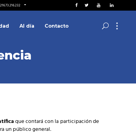
216.73.216.232
dad
Al día
Contacto
encia
tífica
que contará con la participación de
ra un público general.