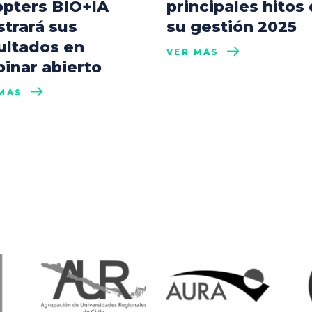
pters BIO+IA
principales hitos
trará sus
su gestión 2025
ultados en
VER MÁS
inar abierto
MÁS