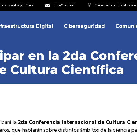
oa, Santiago, Chile.
info@reuna.cl
Conectado con IPv4 desde 
nfraestructura Digital
Ciberseguridad
Comuni
embros
erdos de Colaboración
cipar en la 2da Confer
ectorio
e Cultura Científica
ipo
embros
resentantes
erdos de Colaboración
titucionales
ectorio
resentantes Técnicos
ipo
o integrarse a REUNA
izará la
2da Conferencia Internacional de Cultura Cien
resentantes
ros, que hablarán sobre distintos ámbitos de la ciencia pa
titucionales