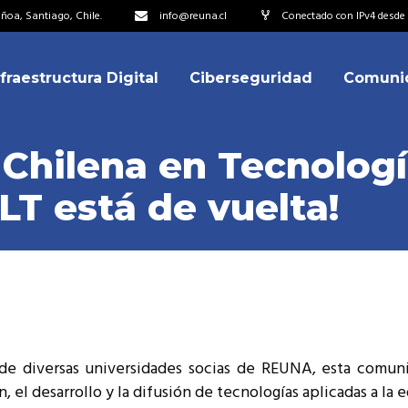
oa, Santiago, Chile.
info@reuna.cl
Conectado con IPv4 desde 2
nfraestructura Digital
Ciberseguridad
Comuni
embros
erdos de Colaboración
Chilena en Tecnologí
ectorio
LT está de vuelta!
ipo
embros
resentantes
erdos de Colaboración
titucionales
ectorio
resentantes Técnicos
ipo
o integrarse a REUNA
resentantes
de diversas universidades socias de REUNA, esta comuni
titucionales
n, el desarrollo y la difusión de tecnologías aplicadas a la 