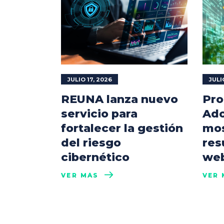
JULIO 17, 2026
JULI
REUNA lanza nuevo
Pro
servicio para
Ado
fortalecer la gestión
mos
del riesgo
res
cibernético
web
VER MÁS
VER 