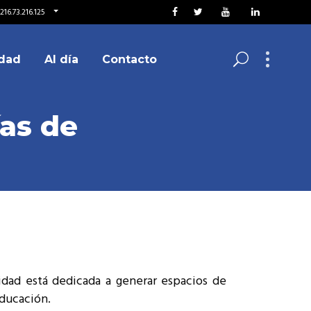
16.73.216.125
dad
Al día
Contacto
as de
dad está dedicada a generar espacios de
educación.