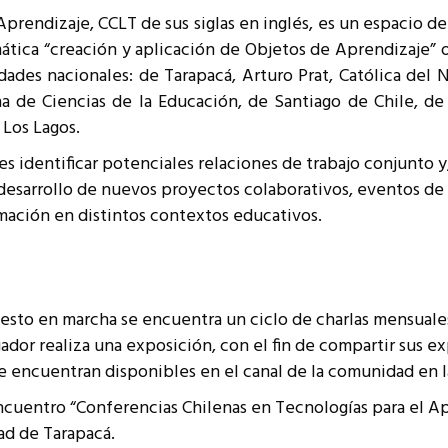
resentantes Técnicos
rendizaje, CCLT de sus siglas en inglés, es un espacio de
ática “creación y aplicación de Objetos de Aprendizaje” 
o integrarse a REUNA
ades nacionales: de Tarapacá, Arturo Prat, Católica del 
 de Ciencias de la Educación, de Santiago de Chile, de
 Los Lagos.
es identificar potenciales relaciones de trabajo conjunto y
l desarrollo de nuevos proyectos colaborativos, eventos de
mación en distintos contextos educativos.
esto en marcha se encuentra un ciclo de charlas mensuales
ador realiza una exposición, con el fin de compartir sus ex
 se encuentran disponibles en el canal de la comunidad en 
cuentro “Conferencias Chilenas en Tecnologías para el Apr
dad de Tarapacá.