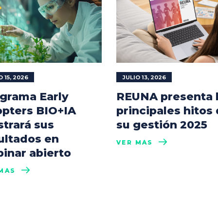
O 15, 2026
JULIO 13, 2026
grama Early
REUNA presenta 
pters BIO+IA
principales hitos
trará sus
su gestión 2025
ultados en
VER MÁS
inar abierto
MÁS