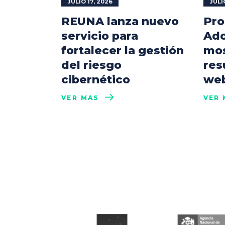
JULIO 17, 2026
JULI
REUNA lanza nuevo
Pro
servicio para
Ado
fortalecer la gestión
mos
del riesgo
res
cibernético
web
VER MÁS
VER 