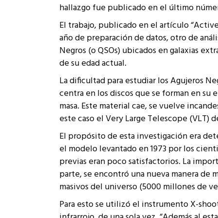
hallazgo fue publicado en el último númer
Rep
Cumplimiento Legal
El trabajo, publicado en el artículo “Activ
Cóm
año de preparación de datos, otro de análi
Negros (o QSOs) ubicados en galaxias ext
de su edad actual.
La dificultad para estudiar los Agujeros N
centra en los discos que se forman en su e
masa. Este material cae, se vuelve incand
este caso el Very Large Telescope (VLT) de
El propósito de esta investigación era det
el modelo levantado en 1973 por los cient
previas eran poco satisfactorios. La import
parte, se encontró una nueva manera de me
masivos del universo (5000 millones de ve
Para esto se utilizó el instrumento X-sho
infrarrojo, de una sola vez. “Además al es