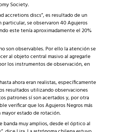
nomy Society.
nd accretions discs”, es resultado de un
n particular, se observaron 40 Agujeros
uando este tenía aproximadamente el 20%
no son observables. Por ello la atención se
cer al objeto central masivo al agregarle
por los instrumentos de observación, en
hasta ahora eran realistas, específicamente
los resultados utilizando observaciones
os patrones sí son acertados y, por otra
ble verificar que los Agujeros Negros más
n mayor estado de rotación.
de banda muy amplios, desde el óptico al
”, dice Lira. La astrónoma chilena estuvo