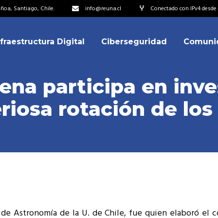
oa, Santiago, Chile.
info@reuna.cl
Conectado con IPv4 desde 2
nfraestructura Digital
Ciberseguridad
Comuni
embros
erdos de Colaboración
ena participa en inv
ectorio
eriosa rotación de los
ipo
embros
resentantes
erdos de Colaboración
titucionales
ectorio
resentantes Técnicos
ipo
o integrarse a REUNA
resentantes
titucionales
o de Astronomía de la U. de Chile, fue quien elaboró el 