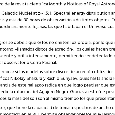
o de la revista científica Monthly Notices of Royal Astro
resentantes Técnicos
e Galactic Nuclei at z~1.5: I. Spectral energy distribution a
o integrarse a REUNA
sis y más de 80 horas de observación a distintos objetos. E
raordinariamente lejanas, las que habitaban el Universo c
egros se debe a que éstos no emiten luz propia, por lo que 
ntorno –llamados discos de acreción-, los cuales hacen cre
escente y brilla intensamente, permitiendo ser detectado 
l observatorio Cerro Paranal.
erminar si los modelos sobre discos de acreción utilizados 
ificos Nikolay Shakura y Rashid Sunyaev, pues hasta ahora 
ancia de este hallazgo radica en que logró precisar que est
dir la rotación del Agujero Negro. Gracias a esto fue posi
ces la masa del sol) son al mismo tiempo los que presenta
oter, que tiene la capacidad de tomar espectros de ancho 
tar montado en el VLT permite observar objetos muy lejanos