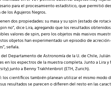
esario para el procesamiento estadístico, que permitió de
 de los Agujeros Negros.
enen dos propiedades: su masa y su spin (estado de rotac
in no”, dice Lira, agregando que los resultados obtenido
bles valores de spin, pero los objetos más masivos muest
e estos objetos han experimentado un episodio de acreci
s”, señala.
 del Departamento de Astronomía de la U. de Chile, Julián 
s en los espectros de la muestra completa. Junto a Lira y M
sity) junto a Benny Trakhtenbrot (ETH, Zurich).
í: los científicos también planean utilizar el mismo modo d
 sus resultados se parecen o difieren del resto en las carac