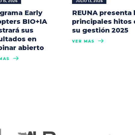
O 15, 2026
JULIO 13, 2026
grama Early
REUNA presenta 
pters BIO+IA
principales hitos
trará sus
su gestión 2025
ultados en
VER MÁS
inar abierto
MÁS