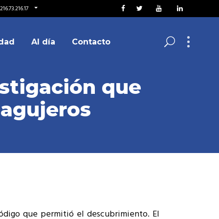
16.73.216.17
dad
Al día
Contacto
estigación que
 agujeros
código que permitió el descubrimiento. El