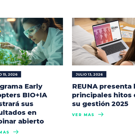
O 15, 2026
JULIO 13, 2026
grama Early
REUNA presenta 
pters BIO+IA
principales hitos
trará sus
su gestión 2025
ultados en
VER MÁS
inar abierto
MÁS