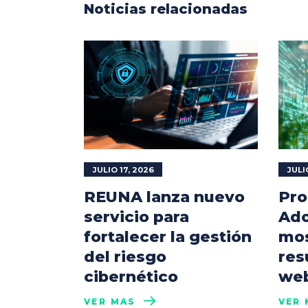
Noticias relacionadas
JULIO 17, 2026
JULI
REUNA lanza nuevo
Pro
servicio para
Ado
fortalecer la gestión
mos
del riesgo
res
cibernético
web
VER MÁS
VER 