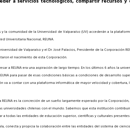
der a servicios tecnológicos, compartir recursos y d
resentantes Técnicos
o integrarse a REUNA
s y la comunidad de la Universidad de Valparaíso (UV) accederán a la plataforma 
Red Universitaria Nacional, REUNA.
a Universidad de Valparaíso y el Dr. José Palacios, Presidente de la Corporación 
taron el nacimiento de esta Corporación.
gresar a REUNA era una aspiración de largo tiempo. En los últimos 6 años la uni
NA para pasar de esas condiciones básicas a condiciones de desarrollo superio
ón va a contar con una plataforma informática de mayor velocidad y cobertura, 
dad a REUNA es la concreción de un sueño largamente esperado por la Corporació
as universidades chilenas con el mundo. Sabemos que esta institución contribuirá
 a todas las entidades de educación superior, científicas y culturales presentes e
la, conecta y propicia la colaboración entre las entidades del sistema de ciencia, 