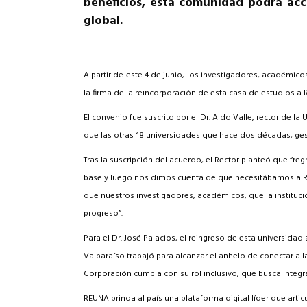
beneficios, esta comunidad podrá acce
Rep
global.
Cumplimiento Legal
Cóm
A partir de este 4 de junio, los investigadores, académico
la firma de la reincorporación de esta casa de estudios a 
El convenio fue suscrito por el Dr. Aldo Valle, rector de l
que las otras 18 universidades que hace dos décadas, ges
Tras la suscripción del acuerdo, el Rector planteó que “re
base y luego nos dimos cuenta de que necesitábamos a REU
que nuestros investigadores, académicos, que la instituci
progreso”.
Para el Dr. José Palacios, el reingreso de esta universi
Valparaíso trabajó para alcanzar el anhelo de conectar a l
Corporación cumpla con su rol inclusivo, que busca integrar
REUNA brinda al país una plataforma digital líder que articu