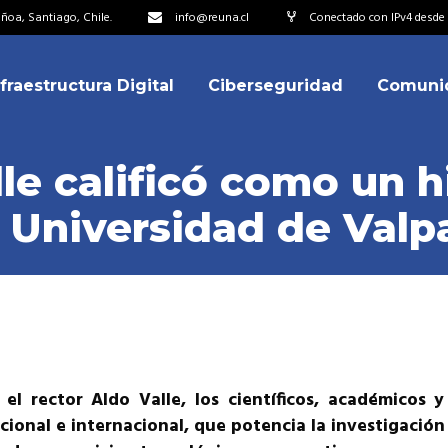
oa, Santiago, Chile.
info@reuna.cl
Conectado con IPv4 desde 2
nfraestructura Digital
Ciberseguridad
Comuni
embros
erdos de Colaboración
le calificó como un 
ectorio
la Universidad de Val
ipo
embros
resentantes
erdos de Colaboración
titucionales
ectorio
resentantes Técnicos
ipo
o integrarse a REUNA
el rector Aldo Valle, los científicos, académicos 
resentantes
cional e internacional, que potencia la investigación
titucionales