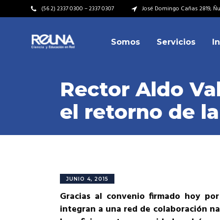
(56 2) 2337 0300 – 2337 0307
José Domingo Cañas 2819, Ñuñ
Somos
Servicios
I
Video Institucional
Mi
Plan Estratégico
Acu
Rector Aldo Val
Misión – Visión
Dir
el retorno de 
Valores
Equ
Video Institucional
Mi
Historia
Rep
Plan Estratégico
Acu
Ins
Kit de Identidad
Misión – Visión
Dir
Rep
Cumplimiento Legal
Valores
Equ
JUNIO 4, 2015
Cóm
Gracias al convenio firmado hoy por 
Historia
Rep
integran a una red de colaboración na
Ins
Kit de Identidad