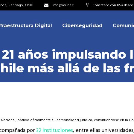
oa, Santiago, Chile.
info@reuna.cl
Conectado con IPv4 desde 
nfraestructura Digital
Ciberseguridad
Comuni
embros
erdos de Colaboración
1 años impulsando la
ectorio
ile más allá de las f
ipo
embros
resentantes
erdos de Colaboración
titucionales
ectorio
resentantes Técnicos
ipo
o integrarse a REUNA
resentantes
ia Nacional, obtuvo oficialmente su personalidad jurídica, convirtiéndose en la C
titucionales
 acompañada por
32 instituciones
, entre ellas universidade