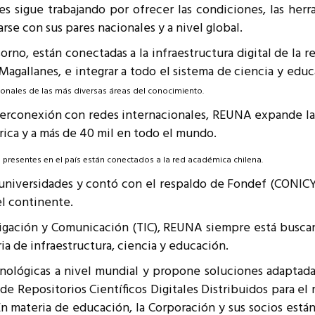
es sigue trabajando por ofrecer las condiciones, las her
resentantes Técnicos
rse con sus pares nacionales y a nivel global.
o integrarse a REUNA
orno, están conectadas a la infraestructura digital de la
Magallanes, e integrar a todo el sistema de ciencia y edu
ionales de las más diversas áreas del conocimiento.
nterconexión con redes internacionales, REUNA expande la
rica y a más de 40 mil en todo el mundo.
 presentes en el país están conectados a la red académica chilena.
universidades y contó con el respaldo de Fondef (CONICYT
el continente.
gación y Comunicación (TIC), REUNA siempre está buscan
ia de infraestructura, ciencia y educación.
ológicas a nivel mundial y propone soluciones adaptadas 
 de Repositorios Científicos Digitales Distribuidos para 
En materia de educación, la Corporación y sus socios est