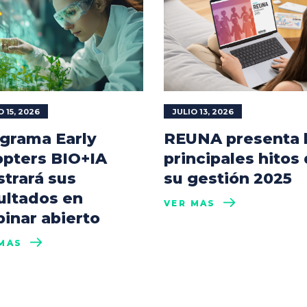
O 15, 2026
JULIO 13, 2026
grama Early
REUNA presenta 
pters BIO+IA
principales hitos
trará sus
su gestión 2025
ultados en
VER MÁS
inar abierto
MÁS