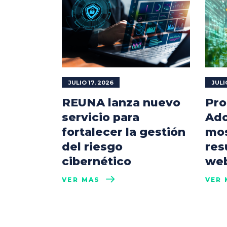
JULIO 17, 2026
JULI
REUNA lanza nuevo
Pro
servicio para
Ado
fortalecer la gestión
mos
del riesgo
res
cibernético
web
VER MÁS
VER 