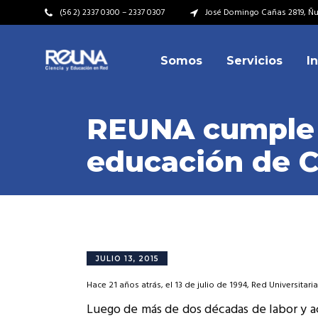
(56 2) 2337 0300 – 2337 0307
José Domingo Cañas 2819, Ñuñ
Somos
Servicios
I
Video Institucional
Mi
Plan Estratégico
Acu
REUNA cumple 2
Misión – Visión
Dir
educación de Ch
Valores
Equ
Video Institucional
Mi
Historia
Rep
Plan Estratégico
Acu
Ins
Kit de Identidad
Misión – Visión
Dir
Rep
Cumplimiento Legal
Valores
Equ
JULIO 13, 2015
Cóm
Historia
Rep
Hace 21 años atrás, el 13 de julio de 1994, Red Universitar
Ins
Luego de más de dos décadas de labor y
Kit de Identidad