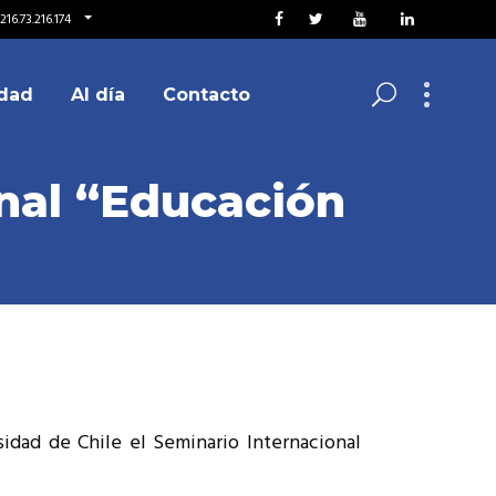
16.73.216.174
dad
Al día
Contacto
onal “Educación
rsidad de Chile el Seminario Internacional