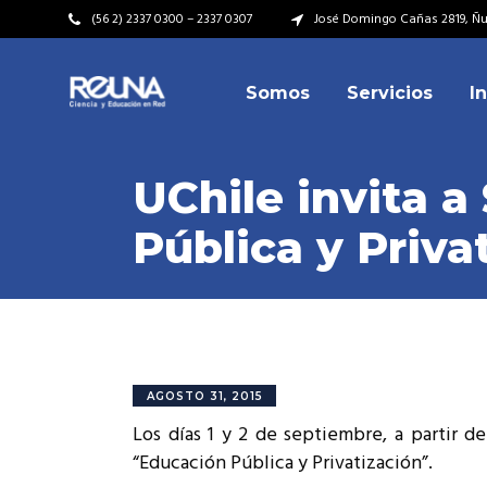
(56 2) 2337 0300 – 2337 0307
José Domingo Cañas 2819, Ñuñ
Somos
Servicios
I
Video Institucional
Mi
Plan Estratégico
Acu
UChile invita a
Misión – Visión
Dir
Pública y Priva
Valores
Equ
Video Institucional
Mi
Historia
Rep
Plan Estratégico
Acu
Ins
Kit de Identidad
Misión – Visión
Dir
Rep
Cumplimiento Legal
Valores
Equ
AGOSTO 31, 2015
Cóm
Los días 1 y 2 de septiembre, a partir de
Historia
Rep
“Educación Pública y Privatización”.
Ins
Kit de Identidad