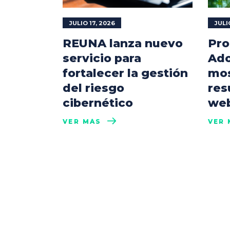
JULIO 17, 2026
JULI
REUNA lanza nuevo
Pro
servicio para
Ado
fortalecer la gestión
mos
del riesgo
res
cibernético
web
VER MÁS
VER 