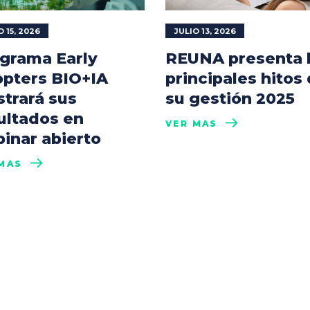
O 15, 2026
JULIO 13, 2026
grama Early
REUNA presenta 
pters BIO+IA
principales hitos
trará sus
su gestión 2025
ultados en
VER MÁS
inar abierto
MÁS