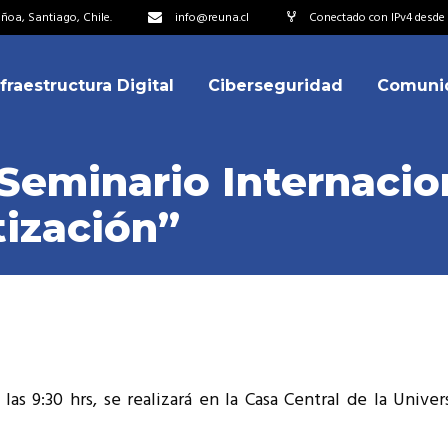
oa, Santiago, Chile.
info@reuna.cl
Conectado con IPv4 desde 2
nfraestructura Digital
Ciberseguridad
Comuni
embros
erdos de Colaboración
 Seminario Internaci
ectorio
tización”
ipo
embros
resentantes
erdos de Colaboración
titucionales
ectorio
resentantes Técnicos
ipo
o integrarse a REUNA
 las 9:30 hrs, se realizará en la Casa Central de la Unive
resentantes
titucionales