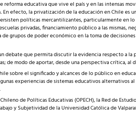
e reforma educativa que vive el país y en las intensas mov
resentantes Técnicos
. En efecto, la privatización de la educación en Chile es
o integrarse a REUNA
ersisten políticas mercantilizantes, particularmente en lo
scuelas privadas, financiamiento público a las mismas, neg
ia de grupos de poder económico en la toma de decisiones 
 un debate que permita discutir la evidencia respecto a la 
as; de modo de aportar, desde una perspectiva crítica, al 
ile sobre el significado y alcances de lo público en educac
lgunas experiencias de sistemas educativos alternativos a
.
o Chileno de Políticas Educativas (OPECH), la Red de Estud
abajo y Subjetividad de la Universidad Católica de Valparaí