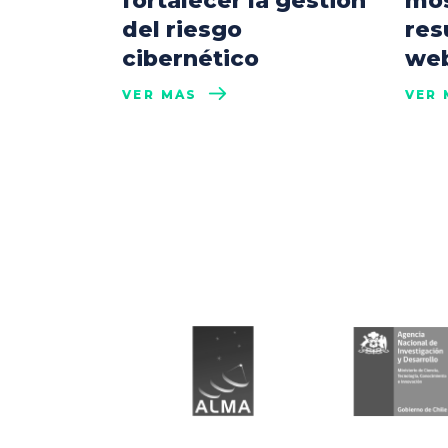
fortalecer la gestión
mos
del riesgo
res
cibernético
web
VER MÁS
VER 