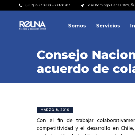
(56 2) 2337 0300 – 2337 0307
José Domingo Cañas 2819, Ñuñ
Somos
Servicios
I
Video Institucional
Mi
Plan Estratégico
Acu
Consejo Nacion
Misión – Visión
Dir
acuerdo de col
Valores
Equ
Video Institucional
Mi
Historia
Rep
Plan Estratégico
Acu
Ins
Kit de Identidad
Misión – Visión
Dir
Rep
Cumplimiento Legal
Valores
Equ
MARZO 8, 2016
Cóm
Con el fin de trabajar colaborativame
Historia
Rep
competitividad y el desarrollo en Chil
Ins
Kit de Identidad