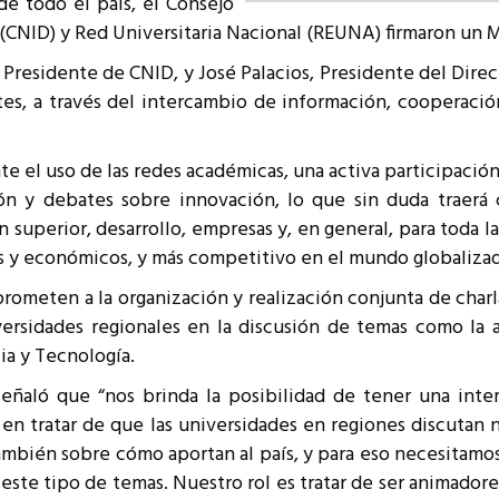
 de todo el país, el Consejo
resentantes Técnicos
o (CNID) y Red Universitaria Nacional (REUNA) firmaron 
o integrarse a REUNA
 Presidente de CNID, y José Palacios, Presidente del Dire
tes, a través del intercambio de información, cooperación
te el uso de las redes académicas, una activa participación
ión y debates sobre innovación, lo que sin duda traerá
n superior, desarrollo, empresas y, en general, para toda 
s y económicos, y más competitivo en el mundo globaliza
ometen a la organización y realización conjunta de charlas
ersidades regionales en la discusión de temas como la a
ia y Tecnología.
eñaló que “nos brinda la posibilidad de tener una inte
 tratar de que las universidades en regiones discutan no
también sobre cómo aportan al país, y para eso necesitamos
 este tipo de temas. Nuestro rol es tratar de ser animadore