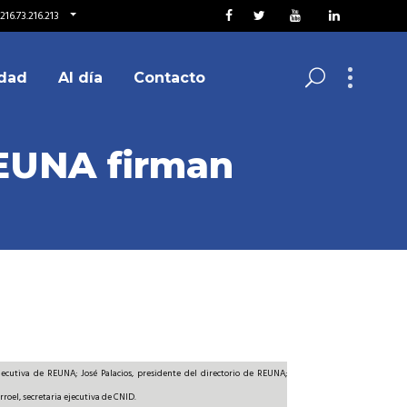
16.73.216.213
dad
Al día
Contacto
REUNA firman
 ejecutiva de REUNA; José Palacios, presidente del directorio de REUNA;
roel, secretaria ejecutiva de CNID.