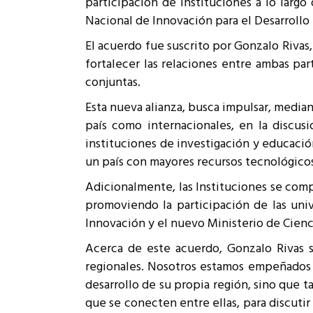
participación de instituciones a lo largo
Rep
Nacional de Innovación para el Desarroll
Cumplimiento Legal
Cóm
El acuerdo fue suscrito por Gonzalo Rivas,
fortalecer las relaciones entre ambas par
conjuntas.
Esta nueva alianza, busca impulsar, median
país como internacionales, en la discus
instituciones de investigación y educació
un país con mayores recursos tecnológico
Adicionalmente, las Instituciones se compr
promoviendo la participación de las univ
Innovación y el nuevo Ministerio de Cienc
Acerca de este acuerdo, Gonzalo Rivas s
regionales. Nosotros estamos empeñados en
desarrollo de su propia región, sino que 
que se conecten entre ellas, para discutir