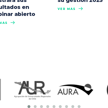
trará sus
su gestión 2025
ultados en
VER MÁS
inar abierto
MÁS