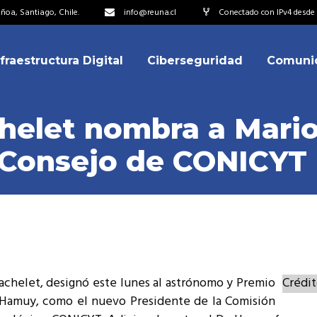
oa, Santiago, Chile.
info@reuna.cl
Conectado con IPv4 desde 
nfraestructura Digital
Ciberseguridad
Comuni
embros
erdos de Colaboración
chelet nombra a Mar
ectorio
 Consejo de CONICYT
ipo
embros
resentantes
erdos de Colaboración
titucionales
ectorio
resentantes Técnicos
ipo
o integrarse a REUNA
achelet, designó este lunes al astrónomo y Premio
Crédit
resentantes
o Hamuy, como el nuevo Presidente de la Comisión
titucionales