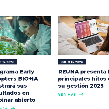
O 15, 2026
JULIO 13, 2026
grama Early
REUNA presenta 
pters BIO+IA
principales hitos
trará sus
su gestión 2025
ultados en
VER MÁS
inar abierto
MÁS