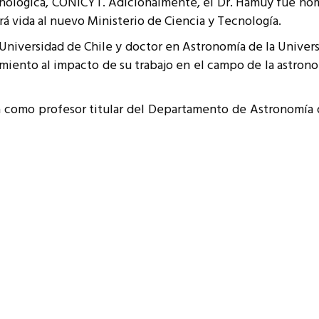
cnológica, CONICYT. Adicionalmente, el Dr. Hamuy fue nom
resentantes Técnicos
rá vida al nuevo Ministerio de Ciencia y Tecnología.
o integrarse a REUNA
 Universidad de Chile y doctor en Astronomía de la Univers
miento al impacto de su trabajo en el campo de la astrono
omo profesor titular del Departamento de Astronomía de