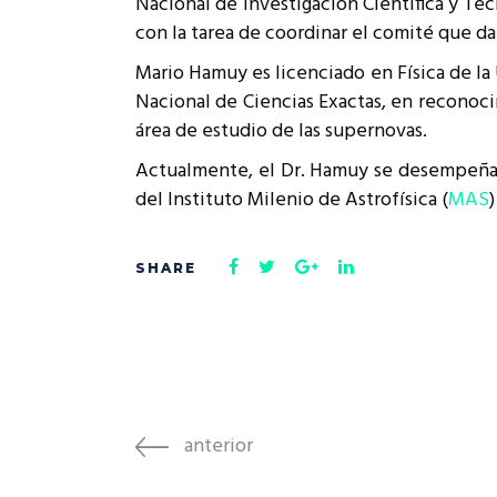
Nacional de Investigación Científica y Te
Rep
con la tarea de coordinar el comité que da
Cumplimiento Legal
Cóm
Mario Hamuy es licenciado en Física de la
Nacional de Ciencias Exactas, en reconoci
área de estudio de las supernovas.
Actualmente, el Dr. Hamuy se desempeña c
del Instituto Milenio de Astrofísica (
MAS
)
anterior