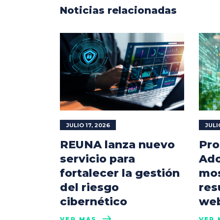
Noticias relacionadas
JULIO 17, 2026
JULI
REUNA lanza nuevo
Pro
servicio para
Ado
fortalecer la gestión
mos
del riesgo
res
cibernético
web
VER MÁS
VER 