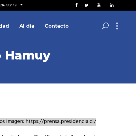
216.73.217.8
dad
Al día
Contacto
io Hamuy
os imagen: https://prensa.presidencia.cl/