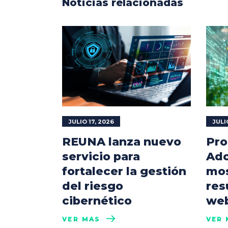
Noticias relacionadas
JULIO 17, 2026
JULI
REUNA lanza nuevo
Pro
servicio para
Ado
fortalecer la gestión
mos
del riesgo
res
cibernético
web
VER MÁS
VER 