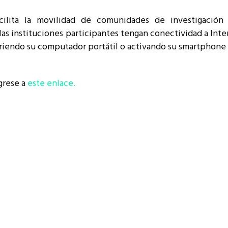
resentantes Técnicos
ilita la movilidad de comunidades de investigación 
o integrarse a REUNA
las instituciones participantes tengan conectividad a Int
riendo su computador portátil o activando su smartphone u
ngrese a
este enlace.