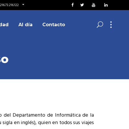
16.73.216.122
dad
Al día
Contacto
so
co del Departamento de Informática de la
sigla en inglés), quien en todos sus viajes