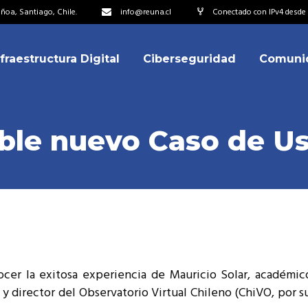
oa, Santiago, Chile.
info@reuna.cl
Conectado con IPv4 desde 2
nfraestructura Digital
Ciberseguridad
Comuni
embros
erdos de Colaboración
ectorio
ible nuevo Caso de U
ipo
embros
resentantes
erdos de Colaboración
titucionales
ectorio
resentantes Técnicos
ipo
o integrarse a REUNA
ocer la exitosa experiencia de Mauricio Solar, académi
resentantes
 director del Observatorio Virtual Chileno (ChiVO, por su 
titucionales