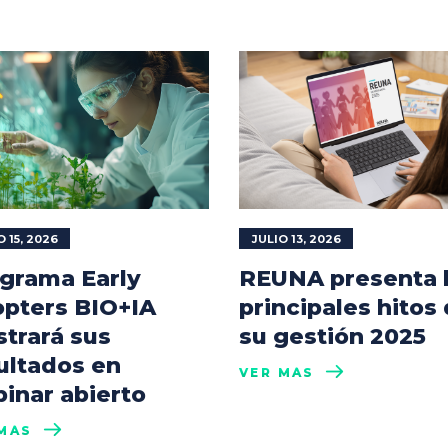
O 15, 2026
JULIO 13, 2026
grama Early
REUNA presenta 
pters BIO+IA
principales hitos
trará sus
su gestión 2025
ultados en
VER MÁS
inar abierto
MÁS