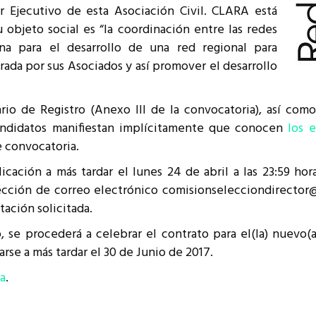
r Ejecutivo de esta Asociación Civil. CLARA está
resentantes Técnicos
objeto social es “la coordinación entre las redes
o integrarse a REUNA
na para el desarrollo de una red regional para
rada por sus Asociados y así promover el desarrollo
rio de Registro (Anexo III de la convocatoria), así co
candidatos manifiestan implícitamente que conocen
los 
 convocatoria.
licación a más tardar el lunes 24 de abril a las 23:59 h
cción de correo electrónico comisionselecciondirector@li
ación solicitada.
e procederá a celebrar el contrato para el(la) nuevo(a)
rse a más tardar el 30 de Junio de 2017.
ia
.