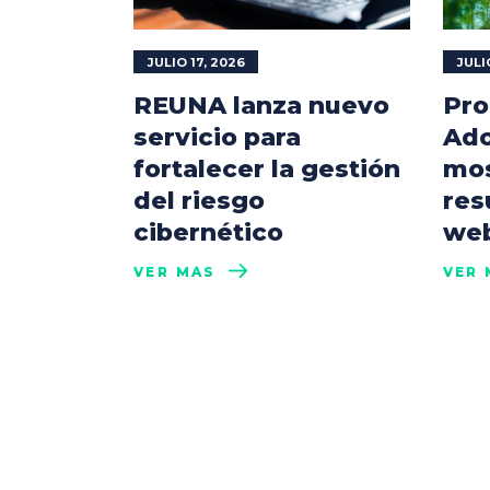
JULIO 17, 2026
JULI
REUNA lanza nuevo
Pro
servicio para
Ado
fortalecer la gestión
mos
del riesgo
res
cibernético
web
VER MÁS
VER 