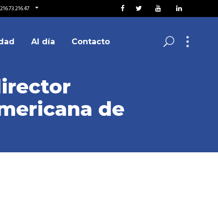
216.73.216.47
dad
Al día
Contacto
irector
americana de