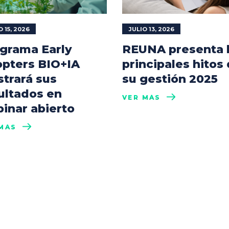
O 15, 2026
JULIO 13, 2026
grama Early
REUNA presenta 
pters BIO+IA
principales hitos
trará sus
su gestión 2025
ultados en
VER MÁS
inar abierto
MÁS