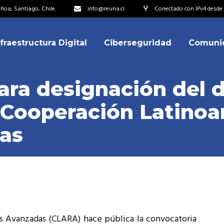
oa, Santiago, Chile.
info@reuna.cl
Conectado con IPv4 desde 
nfraestructura Digital
Ciberseguridad
Comuni
embros
erdos de Colaboración
ara designación del d
ectorio
a Cooperación Latino
ipo
embros
as
resentantes
erdos de Colaboración
titucionales
ectorio
resentantes Técnicos
ipo
o integrarse a REUNA
resentantes
titucionales
s Avanzadas (CLARA) hace pública la convocatoria