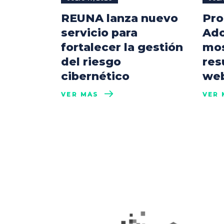
REUNA lanza nuevo
Pro
servicio para
Ado
fortalecer la gestión
mos
del riesgo
res
cibernético
web
VER MÁS
VER 