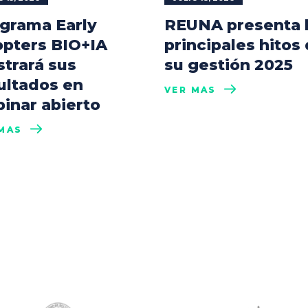
grama Early
REUNA presenta 
pters BIO+IA
principales hitos
trará sus
su gestión 2025
ultados en
VER MÁS
inar abierto
MÁS