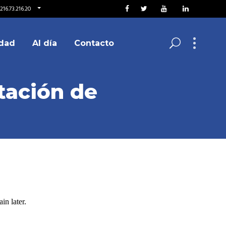
216.73.216.20
dad
Al día
Contacto
tación de