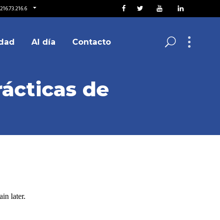
216.73.216.6
dad
Al día
Contacto
rácticas de