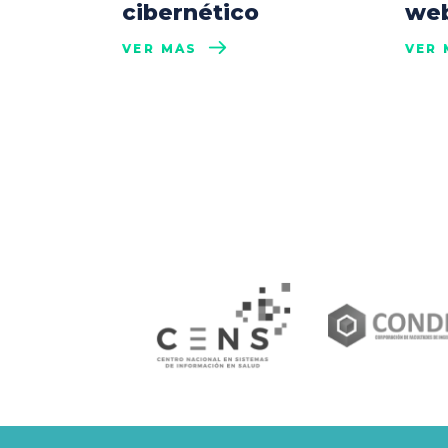
cibernético
web
VER MÁS
VER 