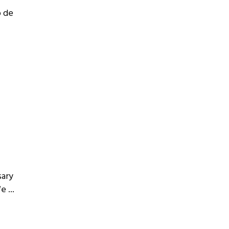
o de
sary
 We