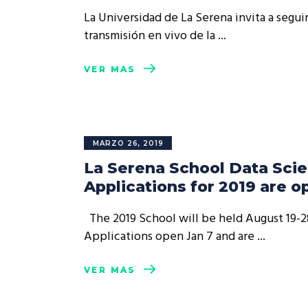
Rep
La Universidad de La Serena invita a seguir
Cumplimiento Legal
transmisión en vivo de la
Cóm
VER MÁS
MARZO 26, 2019
La Serena School Data Scie
Applications for 2019 are o
The 2019 School will be held August 19-2
Applications open Jan 7 and are
VER MÁS