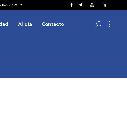
16.73.217.39
dad
Al día
Contacto