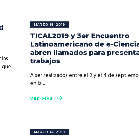
MARZO 18, 2019
d
TICAL2019 y 3er Encuentro
Latinoamericano de e-Cienci
abren llamados para present
 las
trabajos
as que
A ser realizados entre el 2 y el 4 de septiemb
en la
VER MÁS
MARZO 14, 2019