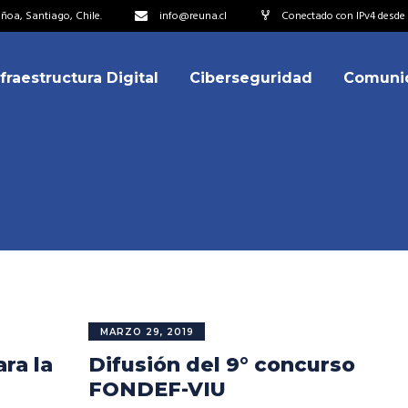
oa, Santiago, Chile.
info@reuna.cl
Conectado con IPv4 desde 2
nfraestructura Digital
Ciberseguridad
Comuni
embros
erdos de Colaboración
ectorio
ipo
embros
resentantes
erdos de Colaboración
titucionales
ectorio
resentantes Técnicos
ipo
MARZO 29, 2019
o integrarse a REUNA
ra la
Difusión del 9° concurso
resentantes
titucionales
FONDEF-VIU