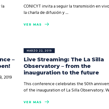
resentantes Técnicos
 la
CONICYT invita a seguir la transmisión en viv
la charla de difusión y
o integrarse a REUNA
VER MÁS
MARZO 22, 2019
nce –
Live Streaming: The La Silla
pen!
Observatory – from the
inauguration to the future
8, 2019
This conference celebrates the 50th anniver
of the inauguration of La Silla Observatory.
VER MÁS