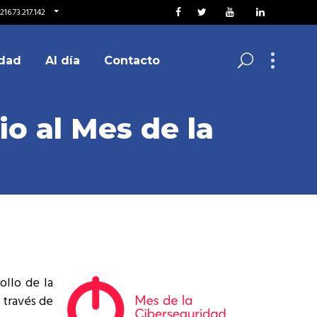
16.73.217.142
dad
Al día
Contacto
io al Mes de la
ollo de la
 través de