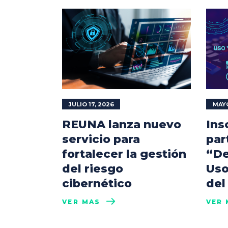
JULIO 17, 2026
MAYO
REUNA lanza nuevo
Ins
servicio para
par
fortalecer la gestión
“De
del riesgo
Uso
cibernético
del
VER MÁS
VER 