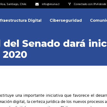
oa, Santiago, Chile.
info@reuna.cl
Conectado con IPv4 desde 2
nfraestructura Digital
Ciberseguridad
Comuni
embros
erdos de Colaboración
 del Senado dará inic
ectorio
 2020
ipo
embros
resentantes
erdos de Colaboración
titucionales
ectorio
resentantes Técnicos
ipo
o integrarse a REUNA
stituye una importante iniciativa que favorece el desarr
resentantes
mación digital, la certeza jurídica de los nuevos procesos a
titucionales