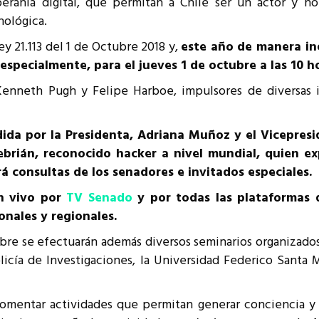
oberanía digital, que permitan a Chile ser un actor y 
resentantes Técnicos
nológica.
o integrarse a REUNA
ey 21.113 del 1 de Octubre 2018 y,
este año de manera in
specialmente, para el jueves 1 de octubre a las 10 h
 Kenneth Pugh y Felipe Harboe, impulsores de diversas ini
idida por la Presidenta, Adriana Muñoz y el Vicepre
brián, reconocido hacker a nivel mundial, quien ex
á consultas de los senadores e invitados especiales.
en vivo por
TV Senado
y por todas las plataformas d
onales y regionales.
bre se efectuarán además diversos seminarios organizado
licía de Investigaciones, la Universidad Federico Santa M
omentar actividades que permitan generar conciencia y l