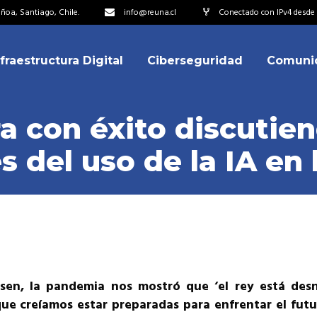
oa, Santiago, Chile.
info@reuna.cl
Conectado con IPv4 desde 2
nfraestructura Digital
Ciberseguridad
Comuni
embros
erdos de Colaboración
a con éxito discutien
ectorio
 del uso de la IA en l
ipo
embros
resentantes
erdos de Colaboración
titucionales
ectorio
resentantes Técnicos
ipo
o integrarse a REUNA
resentantes
en, la pandemia nos mostró que ‘el rey está desnu
titucionales
que creíamos estar preparadas para enfrentar el fu