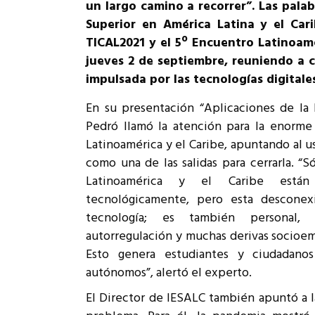
un largo camino a recorrer”. Las pala
Rep
Superior en América Latina y el Car
Cumplimiento Legal
TICAL2021 y el 5º Encuentro Latinoame
Cóm
jueves 2 de septiembre, reuniendo a c
impulsada por las tecnologías digitales
En su presentación “Aplicaciones de la 
Pedró llamó la atención para la enorme 
Latinoamérica y el Caribe, apuntando al uso
como una de las salidas para cerrarla. “
Latinoamérica y el Caribe están
tecnológicamente, pero esta descone
tecnología; es también personal,
autorregulación y muchas derivas socioem
Esto genera estudiantes y ciudadan
autónomos”, alertó el experto.
El Director de IESALC también apuntó a l