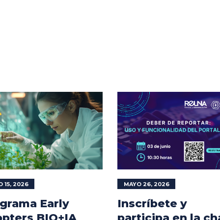
O 15, 2026
MAYO 26, 2026
grama Early
Inscríbete y
pters BIO+IA
participa en la ch