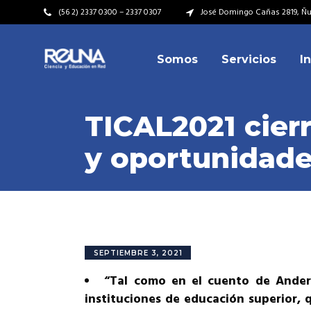
(56 2) 2337 0300 – 2337 0307
José Domingo Cañas 2819, Ñuñ
Somos
Servicios
I
Video Institucional
Mi
Plan Estratégico
Acu
TICAL2021 cierr
Misión – Visión
Dir
y oportunidades
Valores
Equ
Video Institucional
Mi
Historia
Rep
Plan Estratégico
Acu
Ins
Kit de Identidad
Misión – Visión
Dir
Rep
Cumplimiento Legal
Valores
Equ
SEPTIEMBRE 3, 2021
Cóm
Historia
Rep
“Tal como en el cuento de Anders
Ins
instituciones de educación superior, 
Kit de Identidad