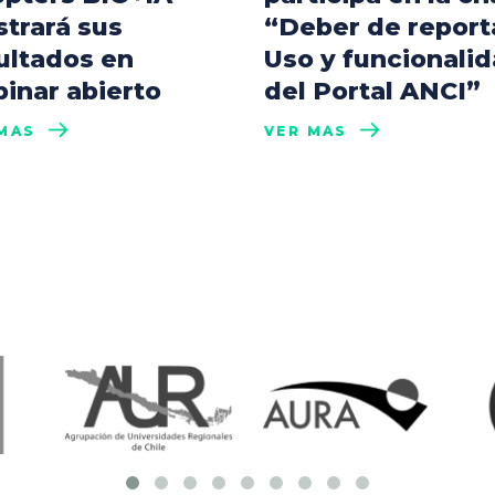
trará sus
“Deber de report
ultados en
Uso y funcionali
inar abierto
del Portal ANCI”
MÁS
VER MÁS