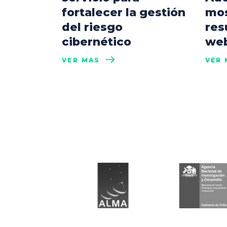
fortalecer la gestión
mos
del riesgo
res
cibernético
web
VER MÁS
VER 