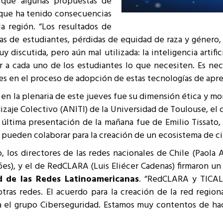
 que algunas propuestas de
 que ha tenido consecuencias
la región. “Los resultados de
s de estudiantes, pérdidas de equidad de raza y género, et
 discutida, pero aún mal utilizada: la inteligencia artif
r a cada uno de los estudiantes lo que necesiten. Es ne
es en el proceso de adopción de estas tecnologías de apren
en la plenaria de este jueves fue su dimensión ética y mo
zaje Colectivo (ANITI) de la Universidad de Toulouse, el 
a última presentación de la mañana fue de Emilio Tissato
 pueden colaborar para la creación de un ecosistema de ci
, los directores de las redes nacionales de Chile (Paola A
mões), y el de RedCLARA (Luis Eliécer Cadenas) firmaron u
d de las Redes Latinoamericanas
. “RedCLARA y TICAL 
ras redes. El acuerdo para la creación de la red regio
el grupo Ciberseguridad. Estamos muy contentos de hace