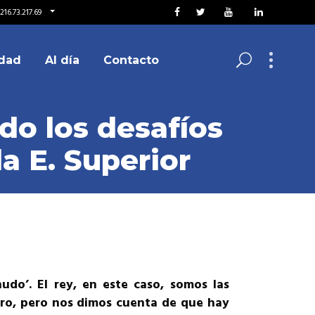
16.73.217.69
dad
Al día
Contacto
do los desafíos
a E. Superior
do’. El rey, en este caso, somos las
turo, pero nos dimos cuenta de que hay