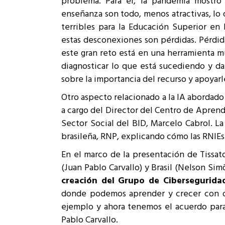
problema. Para él, la pandemia mostró
enseñanza son todo, menos atractivas, lo
terribles para la Educación Superior en 
estas desconexiones son pérdidas. Pérdida
este gran reto está en una herramienta muy
diagnosticar lo que está sucediendo y da
sobre la importancia del recurso y apoyarl
Otro aspecto relacionado a la IA abordado 
a cargo del Director del Centro de Aprendi
Sector Social del BID, Marcelo Cabrol. L
brasileña, RNP, explicando cómo las RNIEs
En el marco de la presentación de Tissato
(Juan Pablo Carvallo) y Brasil (Nelson Si
creación del
Grupo de Cibersegurida
donde podemos aprender y crecer con ot
ejemplo y ahora tenemos el acuerdo para 
Pablo Carvallo.