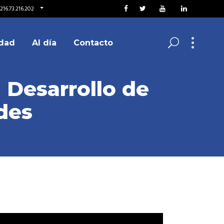
216.73.216.202
dad
Al día
Contacto
l Desarrollo de
des