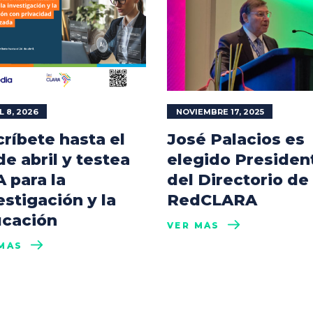
L 8, 2026
NOVIEMBRE 17, 2025
críbete hasta el
José Palacios es
de abril y testea
elegido Presiden
A para la
del Directorio de
estigación y la
RedCLARA
cación
VER MÁS
MÁS