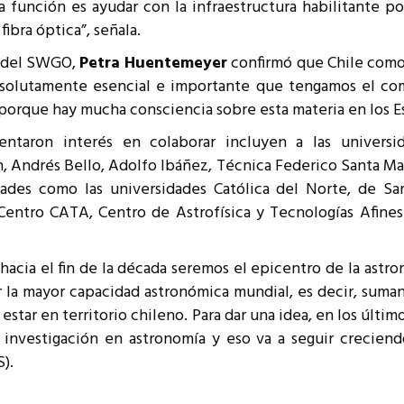
ra función es ayudar con la infraestructura habilitante 
ibra óptica”, señala.
a del SWGO,
Petra Huentemeyer
confirmó que Chile como s
 absolutamente esencial e importante que tengamos el c
porque hay mucha consciencia sobre esta materia en los E
entaron interés en colaborar incluyen a las universi
, Andrés Bello, Adolfo Ibáñez, Técnica Federico Santa Marí
idades como las universidades Católica del Norte, de Sa
 Centro CATA, Centro de Astrofísica y Tecnologías Afines 
hacia el fin de la década seremos el epicentro de la ast
r la mayor capacidad astronómica mundial, es decir, suma
 estar en territorio chileno. Para dar una idea, en los últi
investigación en astronomía y eso va a seguir creciendo
).