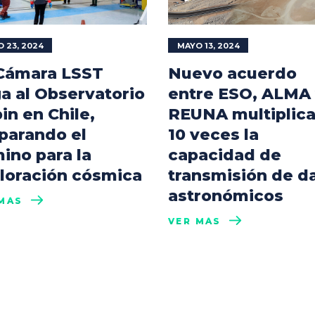
 23, 2024
MAYO 13, 2024
Cámara LSST
Nuevo acuerdo
ga al Observatorio
entre ESO, ALMA
in en Chile,
REUNA multiplica
parando el
10 veces la
ino para la
capacidad de
loración cósmica
transmisión de d
astronómicos
MÁS
VER MÁS