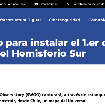
oa, Santiago, Chile.
info@reuna.cl
Conectado con IPv4 desde 2
nfraestructura Digital
Ciberseguridad
Comuni
embros
erdos de Colaboración
 para instalar el 1.er
ectorio
l Hemisferio Sur
ipo
embros
resentantes
erdos de Colaboración
titucionales
ectorio
resentantes Técnicos
ipo
o integrarse a REUNA
resentantes
Observatory (SWGO) capturará, a través de estanqu
titucionales
nstruir, desde Chile, un mapa del Universo.