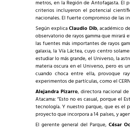
metros, en la Región de Antofagasta. El p
criterios incluyeron el potencial científ
nacionales. El fuerte compromiso de las in
Según explica
Claudio Dib
, académico de
observatorio de rayos gamma que mirará el
las fuentes más importantes de rayos gamm
galaxia, la Vía Láctea, cuyo centro solam
estudiar lo más grande, el Universo, la as
materia oscura en el Universo, pero es u
cuando choca entre ella, provoque ra
experimentos de partículas, como el CERN
Alejandra Pizarro
, directora nacional d
Atacama: “Esto no es casual, porque el Es
tecnología. Y nuestro parque, que es el p
proyecto que incorpora a 14 países, y agen
El gerente general del Parque,
César O