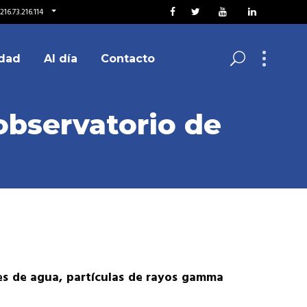
16.73.216.114
dad
Al día
Contacto
 observatorio de
es de agua, partículas de rayos gamma