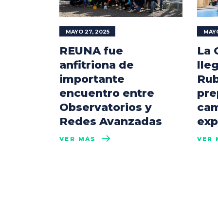
MAYO 27, 2025
MAYO
REUNA fue
La 
anfitriona de
lle
importante
Rub
encuentro entre
pre
Observatorios y
cam
Redes Avanzadas
exp
VER MÁS
VER 