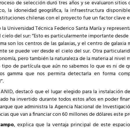
roceso de selección duró tres años y se evaluaron sitios 
ico, la idoneidad geográfica, la infraestructura disponib
stituciones chilenas con el proyecto fue un factor clave en 
 la Universidad Técnica Federico Santa María y represent
 cielo del sur: “Esto es particularmente importante desde 
a son los centros de las galaxias, y el centro de galaxi
ente se puede ver desde el cielo del sur. Otra particular
tronomía, pero también la naturaleza de la materia al nive
n tipo de partícula que aún no sabemos lo que es ni de q
yos gamma que nos permita detectarla en forma comp
”.
e ANID, destacó que el lugar elegido para la instalación 
tado ha invertido durante todos estos años en poder finan
arque que administra la Agencia Nacional de Investigació
cias que van a financiar con 60 millones de dólares este p
campo
, explica que la ventaja principal de este espaci