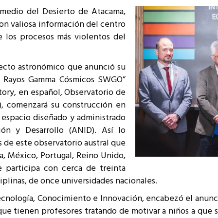
resentantes Técnicos
 medio del Desierto de Atacama,
con valiosa información del centro
o integrarse a REUNA
e los procesos más violentos del
oyecto astronómico que anunció su
o de Rayos Gamma Cósmicos SWGO”
ory, en español, Observatorio de
, comenzará su construcción en
espacio diseñado y administrado
ión y Desarrollo (ANID). Así lo
 de este observatorio austral que
lia, México, Portugal, Reino Unido,
 participa con cerca de treinta
sciplinas, de once universidades nacionales.
Tecnología, Conocimiento e Innovación, encabezó el anunci
ue tienen profesores tratando de motivar a niños a que 