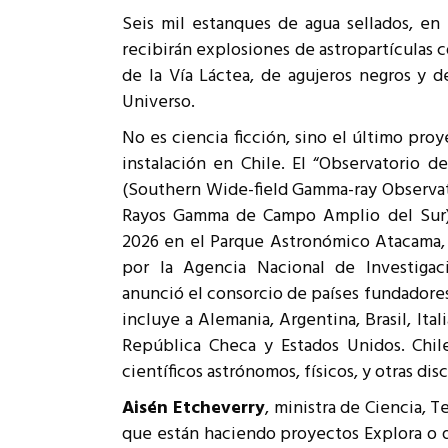
Rep
Seis mil estanques de agua sellados, en
Cumplimiento Legal
recibirán explosiones de astropartículas 
Cóm
de la Vía Láctea, de agujeros negros y d
Universo.
No es ciencia ficción, sino el último pr
instalación en Chile. El “Observatori
(Southern Wide-field Gamma-ray Observat
Rayos Gamma de Campo Amplio del Sur)
2026 en el Parque Astronómico Atacama, 
por la Agencia Nacional de Investigac
anunció el consorcio de países fundadores
incluye a Alemania, Argentina, Brasil, Ita
República Checa y Estados Unidos. Chile
científicos astrónomos, físicos, y otras di
Aisén Etcheverry
, ministra de Ciencia, 
que están haciendo proyectos Explora o q