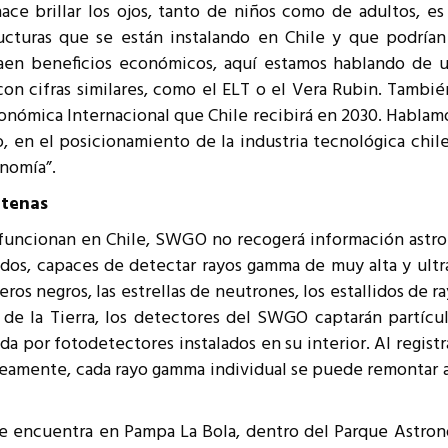
hace brillar los ojos, tanto de niños como de adultos, e
ucturas que se están instalando en Chile y que podrían
raen beneficios económicos, aquí estamos hablando de u
con cifras similares, como el ELT o el Vera Rubin. Tamb
nómica Internacional que Chile recibirá en 2030. Hablamos
 en el posicionamiento de la industria tecnológica chile
onomía”.
ntenas
 funcionan en Chile, SWGO no recogerá información astro
ados, capaces de detectar rayos gamma de muy alta y ultr
ros negros, las estrellas de neutrones, los estallidos de
e de la Tierra, los detectores del SWGO captarán partícul
da por fotodetectores instalados en su interior. Al registr
amente, cada rayo gamma individual se puede remontar a 
n se encuentra en Pampa La Bola, dentro del Parque Astro