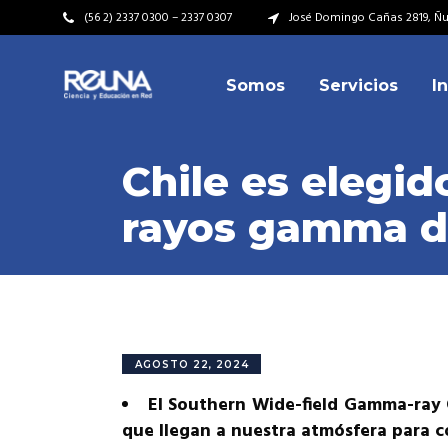
(56 2) 2337 0300 – 2337 0307
José Domingo Cañas 2819, Ñuñ
Somos
Servicios
I
Video Institucional
Mi
Plan Estratégico
Acu
Chile es elegido
Misión – Visión
Dir
rayos gamma de
Valores
Equ
Video Institucional
Mi
Historia
Rep
Plan Estratégico
Acu
Ins
Kit de Identidad
Misión – Visión
Dir
Rep
Cumplimiento Legal
Valores
Equ
AGOSTO 22, 2024
Cóm
Historia
Rep
El Southern Wide-field Gamma-ray 
Ins
que llegan a nuestra atmósfera para co
Kit de Identidad