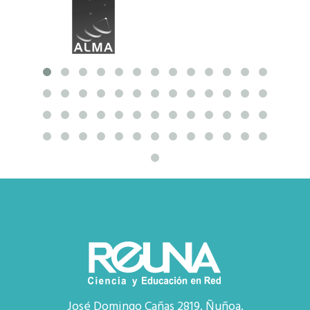
José Domingo Cañas 2819, Ñuñoa,