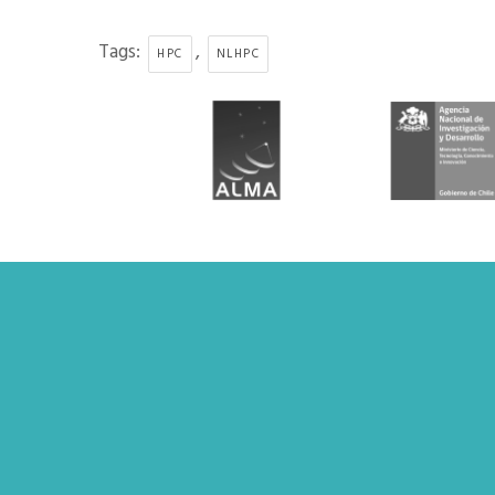
Tags:
,
HPC
NLHPC