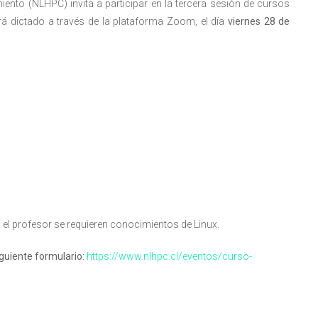
ento (NLHPC) invita a participar en la tercera sesión de cursos
resentantes Técnicos
erá dictado a través de la plataforma Zoom, el día
viernes 28 de
o integrarse a REUNA
 el profesor se requieren conocimientos de Linux.
siguiente formulario:
https://www.nlhpc.cl/eventos/curso-