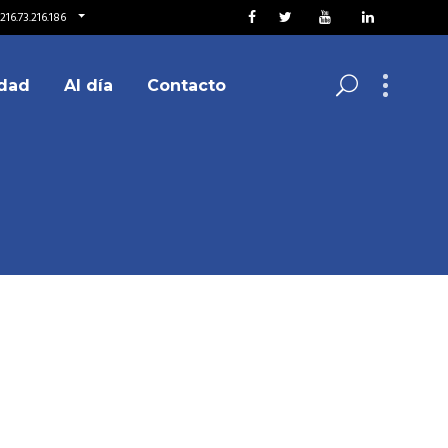
216.73.216.186
dad
Al día
Contacto