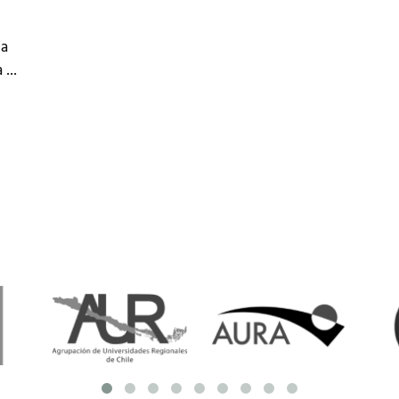
resentantes Técnicos
la
o integrarse a REUNA
a