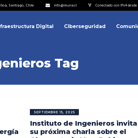
oa, Santiago, Chile.
info@reuna.cl
Conectado con IPv4 desde 
nfraestructura Digital
Ciberseguridad
Comuni
embros
erdos de Colaboración
ectorio
genieros Tag
ipo
embros
resentantes
erdos de Colaboración
titucionales
ectorio
resentantes Técnicos
ipo
SEPTIEMBRE 15, 2025
o integrarse a REUNA
Instituto de Ingenieros invita
resentantes
titucionales
ergía
su próxima charla sobre el