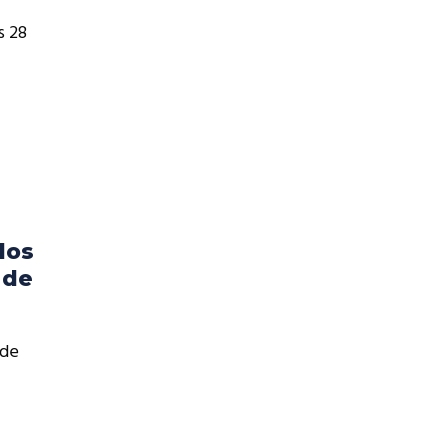
s 28
dos
 de
 de