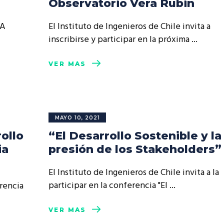
Observatorio Vera Rubin
resentantes Técnicos
NA
El Instituto de Ingenieros de Chile invita a
o integrarse a REUNA
inscribirse y participar en la próxima
VER MÁS
MAYO 10, 2021
ollo
“El Desarrollo Sostenible y la
ia
presión de los Stakeholders”
El Instituto de Ingenieros de Chile invita a la
participar en la conferencia "El
erencia
VER MÁS