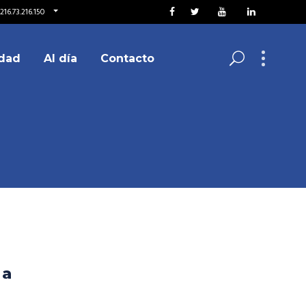
216.73.216.150
dad
Al día
Contacto
 a