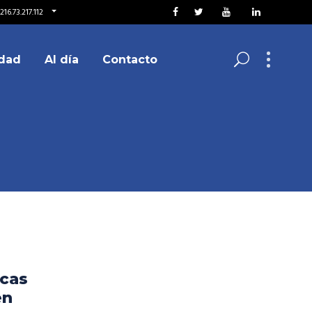
16.73.217.112
dad
Al día
Contacto
cas
en