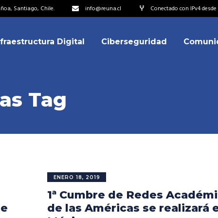
oa, Santiago, Chile.
info@reuna.cl
Conectado con IPv4 desde 2
nfraestructura Digital
Ciberseguridad
Comuni
embros
erdos de Colaboración
ectorio
as Tag
ipo
embros
resentantes
erdos de Colaboración
titucionales
ectorio
resentantes Técnicos
ipo
ENERO 18, 2019
o integrarse a REUNA
1ª Cumbre de Redes Académi
resentantes
titucionales
de
de las Américas se realizará 