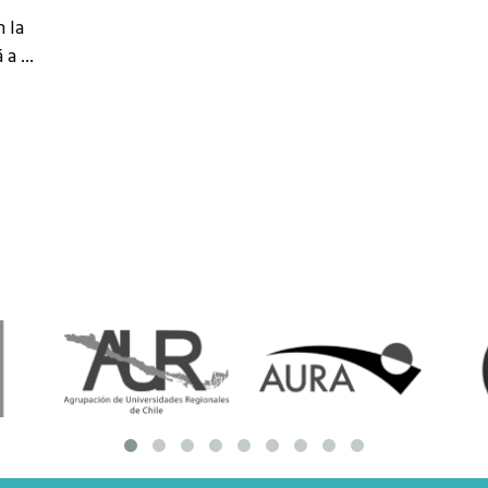
resentantes Técnicos
 la
á a
o integrarse a REUNA