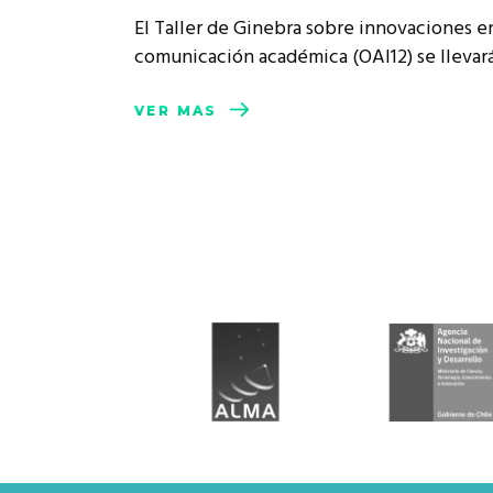
Rep
El Taller de Ginebra sobre innovaciones en
Cumplimiento Legal
comunicación académica (OAI12) se llevar
Cóm
VER MÁS