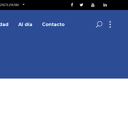
216.73.216.180
dad
Al día
Contacto