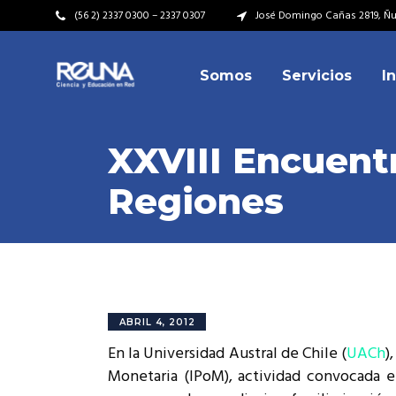
(56 2) 2337 0300 – 2337 0307
José Domingo Cañas 2819, Ñuñ
Somos
Servicios
I
Video Institucional
Mi
Plan Estratégico
Acu
XXVIII Encuent
Misión – Visión
Dir
Regiones
Valores
Equ
Video Institucional
Mi
Historia
Rep
Plan Estratégico
Acu
Ins
Kit de Identidad
Misión – Visión
Dir
Rep
Cumplimiento Legal
Valores
Equ
ABRIL 4, 2012
Cóm
En la Universidad Austral de Chile (
UACh
)
Historia
Rep
Monetaria (IPoM), actividad convocada e
Ins
Kit de Identidad