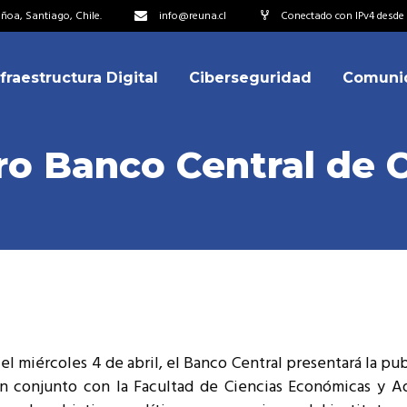
oa, Santiago, Chile.
info@reuna.cl
Conectado con IPv4 desde 
nfraestructura Digital
Ciberseguridad
Comuni
embros
erdos de Colaboración
ro Banco Central de C
ectorio
ipo
embros
resentantes
erdos de Colaboración
titucionales
ectorio
resentantes Técnicos
ipo
o integrarse a REUNA
, el miércoles 4 de abril, el Banco Central presentará la pu
resentantes
n conjunto con la Facultad de Ciencias Económicas y A
titucionales