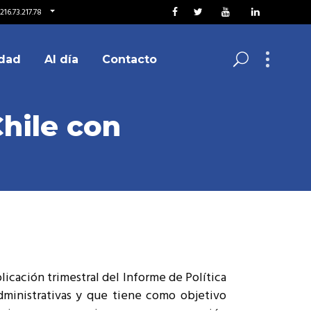
216.73.217.78
dad
Al día
Contacto
hile con
blicación trimestral del Informe de Política
dministrativas y que tiene como objetivo