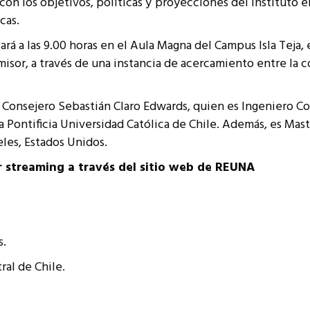
 con los objetivos, políticas y proyecciones del instituto
resentantes Técnicos
cas.
o integrarse a REUNA
izará a las 9.00 horas en el Aula Magna del Campus Isla Tej
 Emisor, a través de una instancia de acercamiento entre la
l Consejero Sebastián Claro Edwards, quien es Ingeniero 
Pontificia Universidad Católica de Chile. Además, es Mast
les, Estados Unidos.
r streaming a través del sitio web de REUNA
s.
ral de Chile.