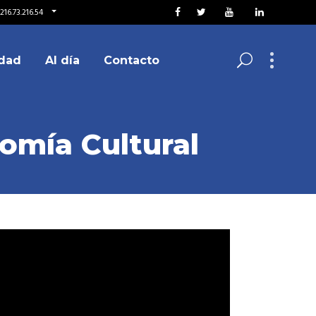
216.73.216.54
dad
Al día
Contacto
omía Cultural