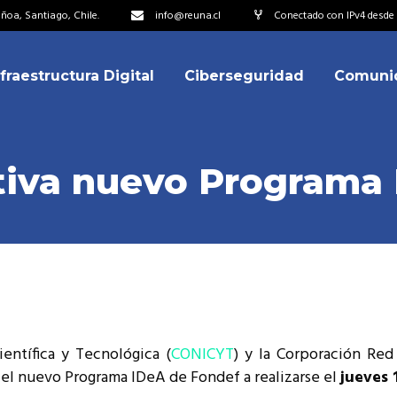
oa, Santiago, Chile.
info@reuna.cl
Conectado con IPv4 desde 
nfraestructura Digital
Ciberseguridad
Comuni
embros
erdos de Colaboración
ectorio
tiva nuevo Programa
ipo
embros
resentantes
erdos de Colaboración
titucionales
ectorio
resentantes Técnicos
ipo
o integrarse a REUNA
entífica y Tecnológica (
CONICYT
) y la Corporación Red 
resentantes
e el nuevo Programa IDeA de Fondef a realizarse el
jueves 
titucionales