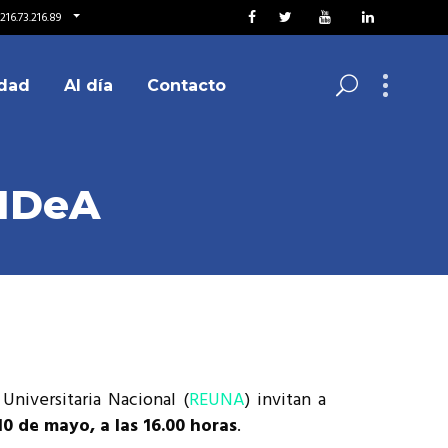
216.73.216.89
dad
Al día
Contacto
 IDeA
Universitaria Nacional (
REUNA
) invitan a
10 de mayo, a las 16.00 horas
.