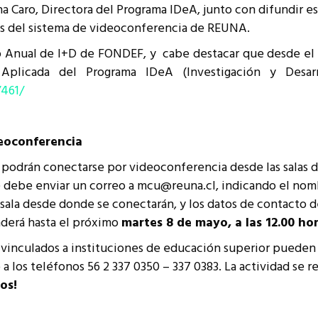
ina Caro, Directora del Programa IDeA, junto con difundir e
resentantes Técnicos
avés del sistema de videoconferencia de REUNA.
o integrarse a REUNA
 Anual de I+D de FONDEF, y cabe destacar que desde el 9
 Aplicada del Programa IDeA (Investigación y Desar
461/
deoconferencia
 podrán conectarse por videoconferencia desde las salas de
e debe enviar un correo a mcu@reuna.cl, indicando el nom
ala desde donde se conectarán, y los datos de contacto de
nderá hasta el próximo
martes 8 de mayo, a las 12.00 ho
vinculados a instituciones de educación superior pueden as
a los teléfonos 56 2 337 0350 – 337 0383. La actividad se r
os!