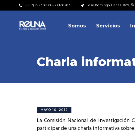
(56 2) 2337 0300 – 2337 0307
José Domingo Cañas 2819, Ñuñ
Somos
Servicios
I
Video Institucional
Mi
Plan Estratégico
Acu
Misión – Visión
Dir
Charla informa
Valores
Equ
Video Institucional
Mi
Historia
Rep
Plan Estratégico
Acu
Ins
Kit de Identidad
Misión – Visión
Dir
Rep
Cumplimiento Legal
Valores
Equ
MAYO 10, 2012
Cóm
La Comisión Nacional de Investigación Ci
Historia
Rep
participar de una charla informativa sobr
Ins
Kit de Identidad