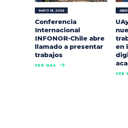
MAYO 18, 2026
ABRI
Conferencia
UAy
Internacional
nue
INFONOR-Chile abre
tra
llamado a presentar
en 
trabajos
dig
aca
VER MÁS
VER 