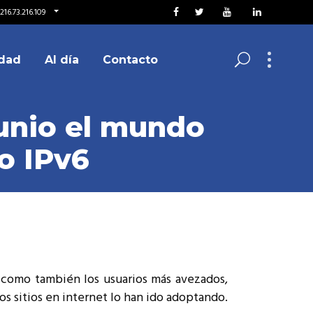
16.73.216.109
dad
Al día
Contacto
junio el mundo
o IPv6
í como también los usuarios más avezados,
s sitios en internet lo han ido adoptando.