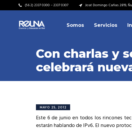
(56 2) 2337 0300 – 2337 0307
José Domingo Cañas 2819, Ñuñ
Somos
Servicios
I
Video Institucional
Mi
Plan Estratégico
Acu
Con charlas y 
Misión – Visión
Dir
celebrará nuev
Valores
Equ
Video Institucional
Mi
Historia
Rep
Plan Estratégico
Acu
Ins
Kit de Identidad
Misión – Visión
Dir
Rep
Cumplimiento Legal
Valores
Equ
MAYO 25, 2012
Cóm
Este 6 de junio en todos los rincones te
Historia
Rep
estarán hablando de IPv6. El nuevo protoc
Ins
Kit de Identidad