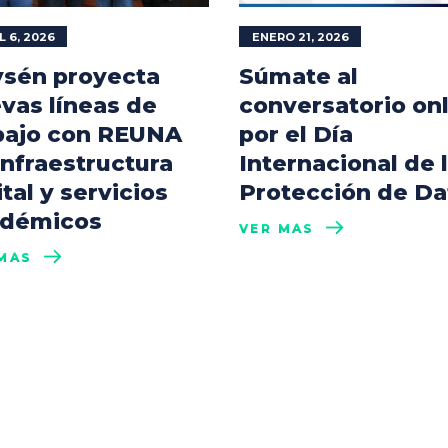
L 6, 2026
ENERO 21, 2026
sén proyecta
Súmate al
vas líneas de
conversatorio on
bajo con REUNA
por el Día
infraestructura
Internacional de 
ital y servicios
Protección de Da
démicos
VER MÁS
MÁS