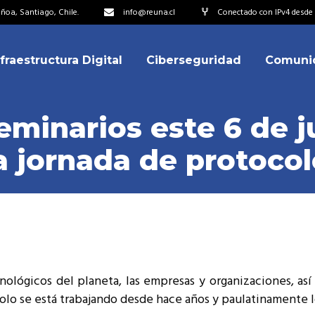
oa, Santiago, Chile.
info@reuna.cl
Conectado con IPv4 desde 2
nfraestructura Digital
Ciberseguridad
Comuni
embros
erdos de Colaboración
seminarios este 6 de 
ectorio
a jornada de protocol
ipo
embros
resentantes
erdos de Colaboración
titucionales
ectorio
resentantes Técnicos
ipo
o integrarse a REUNA
cnológicos del planeta, las empresas y organizaciones, as
resentantes
olo se está trabajando desde hace años y paulatinamente lo
titucionales