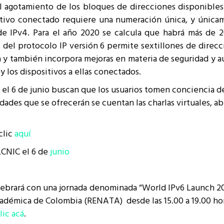
l agotamiento de los bloques de direcciones disponibles
resentantes Técnicos
sitivo conectado requiere una numeración única, y úni
o integrarse a REUNA
de IPv4. Para el año 2020 se calcula que habrá más de 
 del protocolo IP versión 6 permite sextillones de direcci
ta y también incorpora mejoras en materia de seguridad y
 los dispositivos a ellas conectados.
n el 6 de junio buscan que los usuarios tomen conciencia 
vidades que se ofrecerán se cuentan las charlas virtuales, ab
clic
aquí
ACNIC el 6 de
junio
lebrará con una jornada denominada “World IPv6 Launch 2012
 académica de Colombia (RENATA) desde las 15.00 a 19.00 ho
lic acá
.