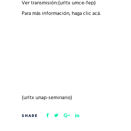
Ver transmisión:{urltx umce-fep}
Para más información, haga clic acá.
{urltx unap-seminario}