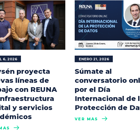
L 6, 2026
ENERO 21, 2026
sén proyecta
Súmate al
vas líneas de
conversatorio on
bajo con REUNA
por el Día
infraestructura
Internacional de 
ital y servicios
Protección de Da
démicos
VER MÁS
MÁS