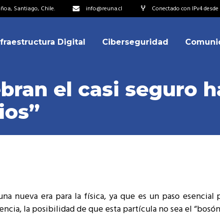
oa, Santiago, Chile.
info@reuna.cl
Conectado con IPv4 desde 
nfraestructura Digital
Ciberseguridad
Comuni
embros
erdos de Colaboración
ebran el casi seguro h
ectorio
ios”
ipo
embros
resentantes
erdos de Colaboración
titucionales
ectorio
resentantes Técnicos
ipo
o integrarse a REUNA
una nueva era para la física, ya que es un paso esencial 
resentantes
ncia, la posibilidad de que esta partícula no sea el “bosón
titucionales