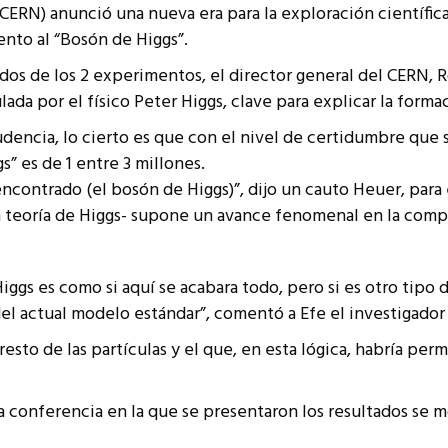
(CERN) anunció una nueva era para la exploración científic
resentantes Técnicos
ento al “Bosón de Higgs”.
o integrarse a REUNA
ados de los 2 experimentos, el director general del CERN, 
lada por el físico Peter Higgs, clave para explicar la forma
udencia, lo cierto es que con el nivel de certidumbre que 
s” es de 1 entre 3 millones.
 encontrado (el bosón de Higgs)”, dijo un cauto Heuer, par
 teoría de Higgs- supone un avance fenomenal en la compr
Higgs es como si aquí se acabara todo, pero si es otro tipo 
á del actual modelo estándar”, comentó a Efe el investigado
 resto de las partículas y el que, en esta lógica, habría pe
la conferencia en la que se presentaron los resultados se 