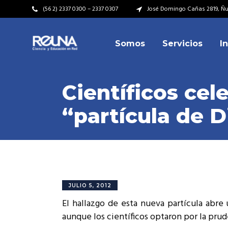
(56 2) 2337 0300 – 2337 0307
José Domingo Cañas 2819, Ñuñ
Somos
Servicios
I
Video Institucional
Mi
Plan Estratégico
Acu
Científicos cel
Misión – Visión
Dir
“partícula de D
Valores
Equ
Video Institucional
Mi
Historia
Rep
Plan Estratégico
Acu
Ins
Kit de Identidad
Misión – Visión
Dir
Rep
Cumplimiento Legal
Valores
Equ
JULIO 5, 2012
Cóm
El hallazgo de esta nueva partícula abre 
Historia
Rep
aunque los científicos optaron por la prude
Ins
Kit de Identidad