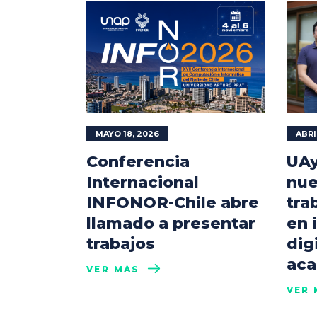
MAYO 18, 2026
ABRI
Conferencia
UAy
Internacional
nue
INFONOR-Chile abre
tra
llamado a presentar
en 
trabajos
dig
aca
VER MÁS
VER 