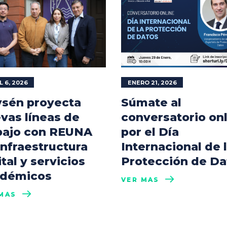
L 6, 2026
ENERO 21, 2026
sén proyecta
Súmate al
vas líneas de
conversatorio on
bajo con REUNA
por el Día
infraestructura
Internacional de 
ital y servicios
Protección de Da
démicos
VER MÁS
MÁS