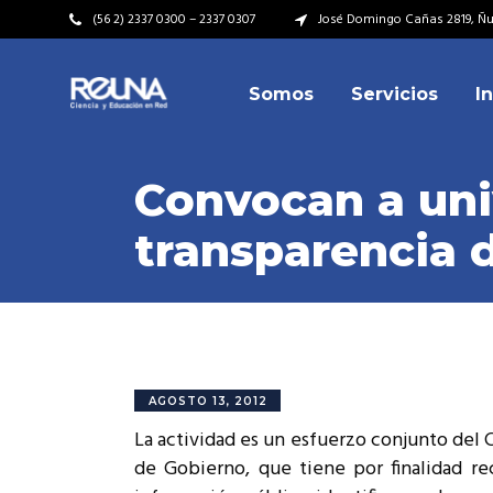
(56 2) 2337 0300 – 2337 0307
José Domingo Cañas 2819, Ñuñ
Somos
Servicios
I
Video Institucional
Mi
Plan Estratégico
Acu
Convocan a univ
Misión – Visión
Dir
transparencia 
Valores
Equ
Video Institucional
Mi
Historia
Rep
Plan Estratégico
Acu
Ins
Kit de Identidad
Misión – Visión
Dir
Rep
Cumplimiento Legal
Valores
Equ
AGOSTO 13, 2012
Cóm
La actividad es un esfuerzo conjunto del C
Historia
Rep
de Gobierno, que tiene por finalidad rec
Ins
Kit de Identidad