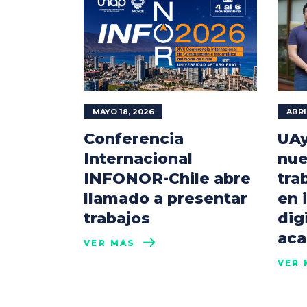
MAYO 18, 2026
ABRI
Conferencia
UAy
Internacional
nue
INFONOR-Chile abre
tra
llamado a presentar
en 
trabajos
dig
aca
VER MÁS
VER 