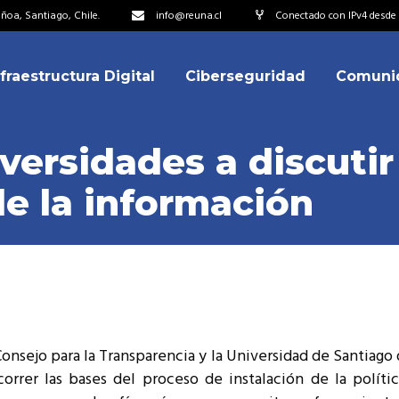
oa, Santiago, Chile.
info@reuna.cl
Conectado con IPv4 desde 2
nfraestructura Digital
Ciberseguridad
Comuni
embros
erdos de Colaboración
ersidades a discutir
ectorio
de la información
ipo
embros
resentantes
erdos de Colaboración
titucionales
ectorio
resentantes Técnicos
ipo
o integrarse a REUNA
onsejo para la Transparencia y la Universidad de Santiago 
resentantes
orrer las bases del proceso de instalación de la políti
titucionales