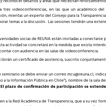
s y reconocer desafíos y áreas que necesitan reforzamiento
resentantes Técnicos
 a tres videoconferencias, en las que un académico del
o integrarse a REUNA
sión, mientas un experto del Consejo para la Transparencia
orar temas a la discusión. Las sesiones tendrán una extens
niversidades socias de REUNA están invitadas a conectarse 
Esta actividad se concretará en la medida que exista inter
contar con audiencia en las salas de videoconferencia.
cibirán un certificado de asistencia, suscrito conjuntament
e seminario se debe enviar un correo mcu@reuna.cl, indi
o a la Información Pública en Chile”), nombre de la sala d
.
El plazo de confirmación de participación se extende
en a la Red Académica de Transparencia, que a su vez forma