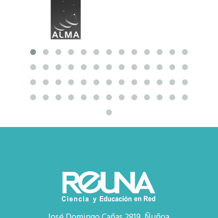
José Domingo Cañas 2819, Ñuñoa,