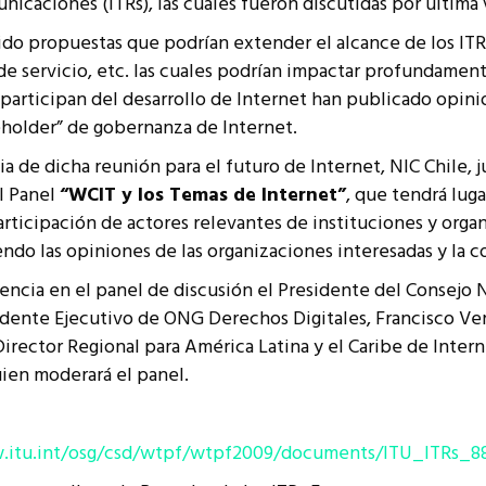
icaciones (ITRs), las cuales fueron discutidas por última 
resentantes Técnicos
ido propuestas que podrían extender el alcance de los ITR
o integrarse a REUNA
 de servicio, etc. las cuales podrían impactar profundamen
participan del desarrollo de Internet han publicado opinio
holder” de gobernanza de Internet.
 de dicha reunión para el futuro de Internet, NIC Chile,
l Panel
“WCIT y los Temas de Internet”
, que tendrá luga
articipación de actores relevantes de instituciones y orga
endo las opiniones de las organizaciones interesadas y la 
encia en el panel de discusión el Presidente del Consejo
idente Ejecutivo de ONG Derechos Digitales, Francisco Ve
irector Regional para América Latina y el Caribe de Intern
uien moderará el panel.
.itu.int/osg/csd/wtpf/wtpf2009/documents/ITU_ITRs_8