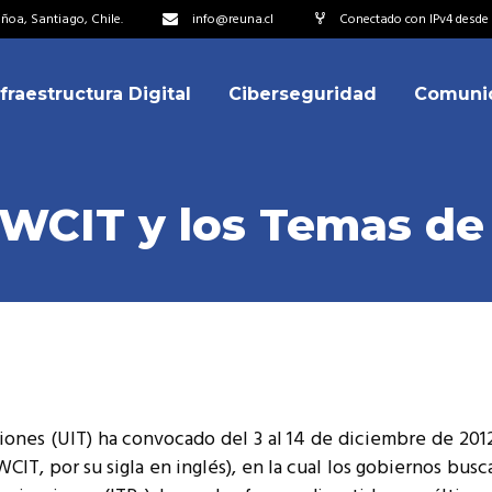
oa, Santiago, Chile.
info@reuna.cl
Conectado con IPv4 desde 2
nfraestructura Digital
Ciberseguridad
Comuni
embros
erdos de Colaboración
ectorio
“WCIT y los Temas de
ipo
embros
resentantes
erdos de Colaboración
titucionales
ectorio
resentantes Técnicos
ipo
o integrarse a REUNA
ones (UIT) ha convocado del 3 al 14 de diciembre de 201
resentantes
IT, por su sigla en inglés), en la cual los gobiernos buscar
titucionales